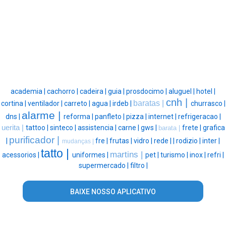
academia |
cachorro |
cadeira |
guia |
prosdocimo |
aluguel |
hotel |
cnh |
baratas |
cortina |
ventilador |
carreto |
agua |
irdeb |
churrasco |
alarme |
dns |
reforma |
panfleto |
pizza |
internet |
refrigeracao |
uerita |
tattoo |
sinteco |
assistencia |
carne |
gws |
frete |
grafica
barata |
purificador |
|
fre |
frutas |
vidro |
rede |
|
rodizio |
inter |
mudanças |
tatto |
martins |
acessorios |
uniformes |
pet |
turismo |
inox |
refri |
supermercado |
filtro |
BAIXE NOSSO APLICATIVO