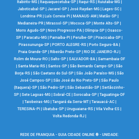
Itabirito-MG
|
Itaquaquecetuba-SP
|
Itaqui-RS
|
Ituiutaba-MG
|
Jaboticabal-SP
|
Jacareí-SP
|
José Raydan-MG
|
Lages-SC
|
Londrina-PR
|
Luís Correia-PI
|
MANAUS-AM
|
Matão-SP
|
Medianeira-PR
|
Mirassol-SP
|
Mococa-SP
|
Monte Alto-SP
|
Morro Agudo-SP
|
Novo Progresso-PA
|
Olímpia-SP
|
Osasco-
SP
|
Paracatu-MG
|
Parnaíba-PI
|
Peruíbe-SP
|
Piracicaba-SP
|
Pirassununga-SP
|
PORTO ALEGRE-RS
|
Porto Seguro-BA
|
Praia Grande-SP
|
Ribeirão Preto-SP
|
RIO DE JANEIRO-RJ
|
Rolim de Moura-RO
|
Salto-SP
|
SALVADOR-BA
|
Samambaia-DF
|
Santa Maria-RS
|
Santos-SP
|
São Bernardo Campo-SP
|
São
Borja-RS
|
São Caetano do Sul-SP
|
São João Paraíso-MG
|
São
José Campos-SP
|
São José do Rio Preto-SP
|
São Paulo
(Itaquera)-SP
|
São Pedro-SP
|
São Sebastião-SP
|
Sertãozinho-
SP
|
Sete Lagoas-MG
|
Sobral-CE
|
Sorocaba-SP
|
Taguatinga-DF
|
Taiobeiras-MG
|
Tangará da Serra-MT
|
Tarauacá-AC
|
TERESINA-PI
|
Ubatuba-SP
|
Uruguaiana-RS
|
Vila Velha-ES
|
Volta Redonda-RJ
|
REDE DE FRANQUIA - GUIA CIDADE ONLINE ® - UNIDADE: