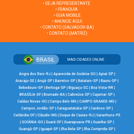
• SEJA REPRESENTANTE
• FRANQUIA
• GUIA MOBILE
• ANUNCIE AQUI
• CONTATO (SALVADOR-BA)
• CONTATO (MATRIZ)
MAIS CIDADES ONLINE
Angra dos Reis-RJ
|
Aparecida de Goiânia-GO
|
Apiaí-SP
|
Aracaju-SE
|
Arujá-SP
|
Barretos-SP
|
Batatais-SP
|
Bauru-SP
|
Bebedouro-SP
|
Bertioga-SP
|
Biguaçu-SC
|
Boa Vista-RR
|
BRASÍLIA-DF
|
Brumado-BA
|
Cabreúva-SP
|
Cajamar-SP
|
Caldas Novas-GO
|
Campo Belo-MG
|
CAMPO GRANDE-MS
|
Campos Jordão-SP
|
Caraguatatuba-SP
|
Cardoso-SP
|
Ceilândia-DF
|
Cláudio-MG
|
Duque de Caxias-RJ
|
Garanhuns-PE
|
GOIÂNIA-GO
|
Guará-DF
|
Guarapuava-PR
|
Guariba-SP
|
Guarujá-SP
|
Iguapé-SP
|
Ilha Bela-SP
|
Ilha Comprida-SP
|