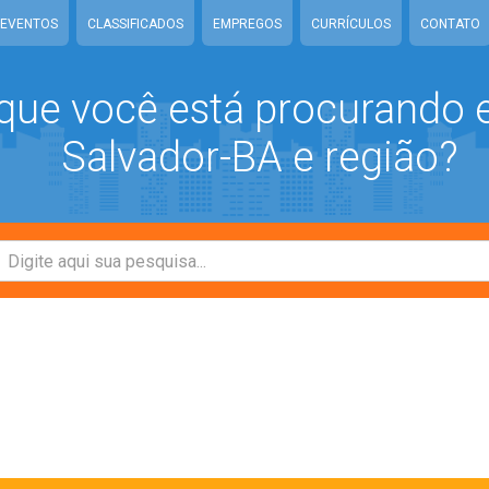
EVENTOS
CLASSIFICADOS
EMPREGOS
CURRÍCULOS
CONTATO
que você está procurando
Salvador-BA e região?