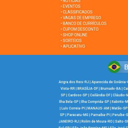
• NOTÍCIAS
• EVENTOS
• CLASSIFICADOS
• VAGAS DE EMPREGO
• BANCO DE CURRÍCULOS
• CUPOM DESCONTO
• SHOP ONLINE
• SORTEIOS
• APLICATIVO
Angra dos Reis-RJ
|
Aparecida de Goiânia
Vista-RR
|
BRASÍLIA-DF
|
Brumado-BA
|
Ca
SP
|
Cardoso-SP
|
Ceilândia-DF
|
Cláudio-
Ilha Bela-SP
|
Ilha Comprida-SP
|
Itabirito-
|
Luís Correia-PI
|
MANAUS-AM
|
Matão-SP
SP
|
Paracatu-MG
|
Parnaíba-PI
|
Peruíbe-
JANEIRO-RJ
|
Rolim de Moura-RO
|
Salto-S
Sul-SP
|
São João Paraíso-MG
|
São José 