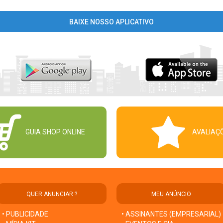
BAIXE NOSSO APLICATIVO
GUIA SHOP ONLINE
AVALIAÇ
QUER ANUNCIAR ?
MEU ANÚNCIO
• PUBLICIDADE
• ASSINANTES (EMPRESARIAL)