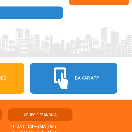
ÕES
BAIXAR APP
GRUPO E FRANQUIA
• GUIA CIDADE (MATRIZ)