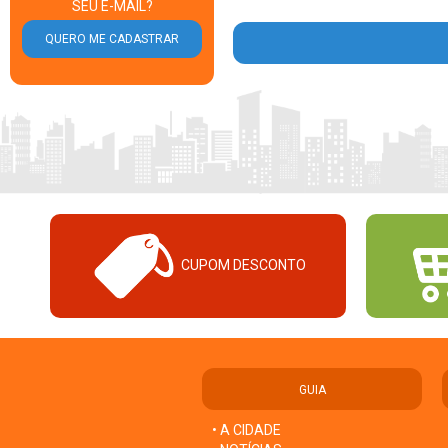
SEU E-MAIL?
CUPOM DESCONTO
GUIA
• A CIDADE