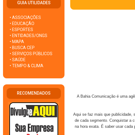
GUIA UTILIDADES
• ASSOCIAÇÕES
• EDUCAÇÃO
• ESPORTES
• ENTIDADES/ONGS
• MAPA
• BUSCA CEP
• SERVIÇOS PÚBLICOS
• SAÚDE
• TEMPO & CLIMA
RECOMENDADOS
A Bahia Comunicação é uma agên
Aqui se faz mais que publicidade, s
de cada segmento. Conquistar a co
na hora exata. É saber usar cada 