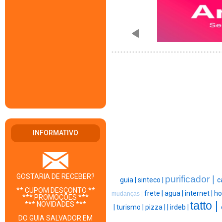
INFORMATIVO
GOSTARIA DE RECEBER?
purificador |
guia |
sinteco |
c
** CUPOM DESCONTO **
frete |
agua |
internet |
ho
mudanças |
*** PROMOÇÕES ***
tatto |
*** NOVIDADES ***
|
turismo |
pizza |
|
irdeb |
DO GUIA SALVADOR EM