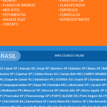
• MÍDIA KIT
• EVENTOS E CIA
• PLANOS DE ANÚNCIO
• CLASSIFICADOS
• WEB SITES
• EMPREGOS
• DEPOIMENTOS
• CURRÍCULOS
• ANUNCIE AQUI
• REPRESENTANTES
• CONTATO
MAIS CIDADES ONLINE
-GO
|
Apiaí-SP
|
Aracaju-SE
|
Arujá-SP
|
Barretos-SP
|
Batatais-SP
|
Bauru-SP
|
Be
breúva-SP
|
Cajamar-SP
|
Caldas Novas-GO
|
Campo Belo-MG
|
CAMPO GRANDE
MG
|
Duque de Caxias-RJ
|
Garanhuns-PE
|
GOIÂNIA-GO
|
Guará-DF
|
Guarapuava
MG
|
Itaquaquecetuba-SP
|
Itaqui-RS
|
Ituiutaba-MG
|
Jaboticabal-SP
|
Jacareí-SP
|
Medianeira-PR
|
Mirassol-SP
|
Mococa-SP
|
Monte Alto-SP
|
Morro Agudo-SP
|
SP
|
Piracicaba-SP
|
Pirassununga-SP
|
PORTO ALEGRE-RS
|
Porto Seguro-BA
|
P
P
|
SALVADOR-BA
|
Samambaia-DF
|
Santa Maria-RS
|
Santos-SP
|
São Bernard
Campos-SP
|
São José do Rio Preto-SP
|
São Paulo (Itaquera)-SP
|
São Pedro-SP