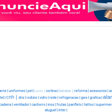
arne |
uniformes |
pet |
cortina |
baratas |
reforma |
acessorios |
as
uerita |
ala
cnh |
tel |
dns |
rodizio |
vidro |
rede |
refrigeracao |
gws |
grafica |
cadeira |
ventilador |
cachorro |
inox |
frutas |
panfleto |
tattoo |
supermer
aluguel |
inter |