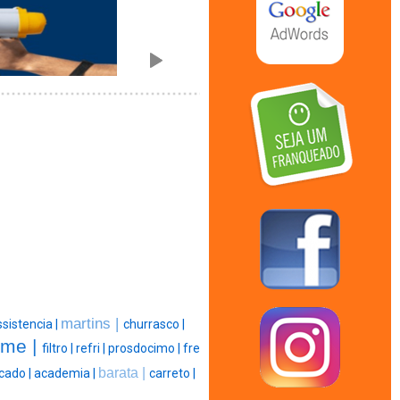
martins |
sistencia |
churrasco |
rme |
filtro |
refri |
prosdocimo |
fre
barata |
cado |
academia |
carreto |