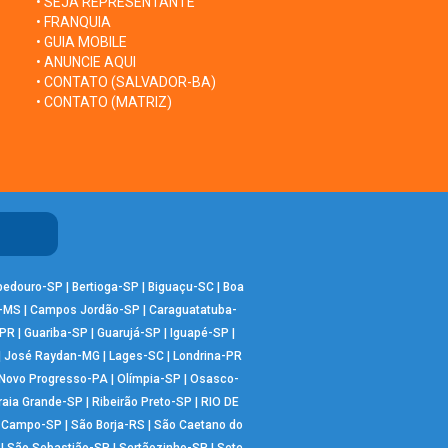
• SEJA REPRESENTANTE
• FRANQUIA
• GUIA MOBILE
• ANUNCIE AQUI
• CONTATO (SALVADOR-BA)
• CONTATO (MATRIZ)
bedouro-SP
|
Bertioga-SP
|
Biguaçu-SC
|
Boa
-MS
|
Campos Jordão-SP
|
Caraguatatuba-
-PR
|
Guariba-SP
|
Guarujá-SP
|
Iguapé-SP
|
|
José Raydan-MG
|
Lages-SC
|
Londrina-PR
Novo Progresso-PA
|
Olímpia-SP
|
Osasco-
raia Grande-SP
|
Ribeirão Preto-SP
|
RIO DE
o Campo-SP
|
São Borja-RS
|
São Caetano do
|
São Sebastião-SP
|
Sertãozinho-SP
|
Sete