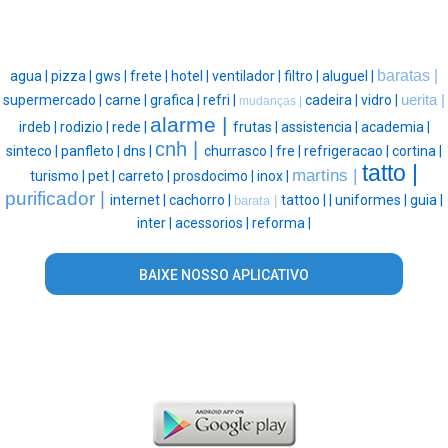
baratas |
agua |
pizza |
gws |
frete |
hotel |
ventilador |
filtro |
aluguel |
supermercado |
carne |
grafica |
refri |
cadeira |
vidro |
uerita |
mudanças |
alarme |
irdeb |
rodizio |
rede |
frutas |
assistencia |
academia |
cnh |
sinteco |
panfleto |
dns |
churrasco |
fre |
refrigeracao |
cortina |
tatto |
martins |
turismo |
pet |
carreto |
prosdocimo |
inox |
purificador |
internet |
cachorro |
tattoo |
|
uniformes |
guia |
barata |
inter |
acessorios |
reforma |
BAIXE NOSSO APLICATIVO