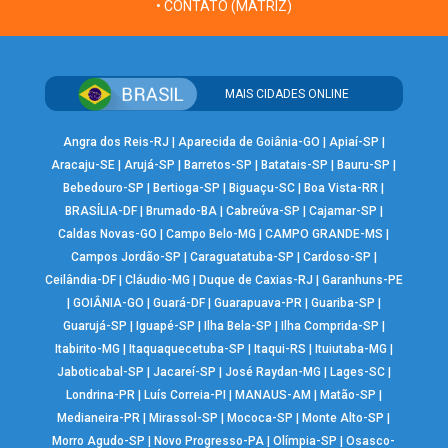
• CONTATO (MATRIZ)
MAIS CIDADES ONLINE
Angra dos Reis-RJ
|
Aparecida de Goiânia-GO
|
Apiaí-SP
|
Aracaju-SE
|
Arujá-SP
|
Barretos-SP
|
Batatais-SP
|
Bauru-SP
|
Bebedouro-SP
|
Bertioga-SP
|
Biguaçu-SC
|
Boa Vista-RR
|
BRASÍLIA-DF
|
Brumado-BA
|
Cabreúva-SP
|
Cajamar-SP
|
Caldas Novas-GO
|
Campo Belo-MG
|
CAMPO GRANDE-MS
|
Campos Jordão-SP
|
Caraguatatuba-SP
|
Cardoso-SP
|
Ceilândia-DF
|
Cláudio-MG
|
Duque de Caxias-RJ
|
Garanhuns-PE
|
GOIÂNIA-GO
|
Guará-DF
|
Guarapuava-PR
|
Guariba-SP
|
Guarujá-SP
|
Iguapé-SP
|
Ilha Bela-SP
|
Ilha Comprida-SP
|
Itabirito-MG
|
Itaquaquecetuba-SP
|
Itaqui-RS
|
Ituiutaba-MG
|
Jaboticabal-SP
|
Jacareí-SP
|
José Raydan-MG
|
Lages-SC
|
Londrina-PR
|
Luís Correia-PI
|
MANAUS-AM
|
Matão-SP
|
Medianeira-PR
|
Mirassol-SP
|
Mococa-SP
|
Monte Alto-SP
|
Morro Agudo-SP
|
Novo Progresso-PA
|
Olímpia-SP
|
Osasco-