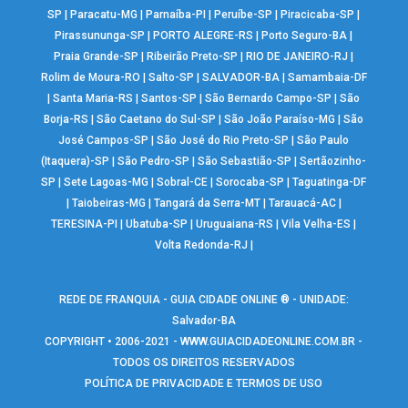
SP
|
Paracatu-MG
|
Parnaíba-PI
|
Peruíbe-SP
|
Piracicaba-SP
|
Pirassununga-SP
|
PORTO ALEGRE-RS
|
Porto Seguro-BA
|
Praia Grande-SP
|
Ribeirão Preto-SP
|
RIO DE JANEIRO-RJ
|
Rolim de Moura-RO
|
Salto-SP
|
SALVADOR-BA
|
Samambaia-DF
|
Santa Maria-RS
|
Santos-SP
|
São Bernardo Campo-SP
|
São
Borja-RS
|
São Caetano do Sul-SP
|
São João Paraíso-MG
|
São
José Campos-SP
|
São José do Rio Preto-SP
|
São Paulo
(Itaquera)-SP
|
São Pedro-SP
|
São Sebastião-SP
|
Sertãozinho-
SP
|
Sete Lagoas-MG
|
Sobral-CE
|
Sorocaba-SP
|
Taguatinga-DF
|
Taiobeiras-MG
|
Tangará da Serra-MT
|
Tarauacá-AC
|
TERESINA-PI
|
Ubatuba-SP
|
Uruguaiana-RS
|
Vila Velha-ES
|
Volta Redonda-RJ
|
REDE DE FRANQUIA - GUIA CIDADE ONLINE ® - UNIDADE:
Salvador-BA
COPYRIGHT • 2006-2021 -
WWW.GUIACIDADEONLINE.COM.BR
-
TODOS OS DIREITOS RESERVADOS
POLÍTICA DE PRIVACIDADE E TERMOS DE USO