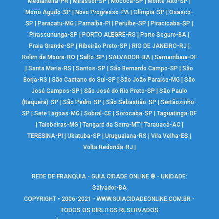
Medianeira-PR
|
Mirassol-SP
|
Mococa-SP
|
Monte Alto-SP
|
Morro Agudo-SP
|
Novo Progresso-PA
|
Olímpia-SP
|
Osasco-
SP
|
Paracatu-MG
|
Parnaíba-PI
|
Peruíbe-SP
|
Piracicaba-SP
|
Pirassununga-SP
|
PORTO ALEGRE-RS
|
Porto Seguro-BA
|
Praia Grande-SP
|
Ribeirão Preto-SP
|
RIO DE JANEIRO-RJ
|
Rolim de Moura-RO
|
Salto-SP
|
SALVADOR-BA
|
Samambaia-DF
|
Santa Maria-RS
|
Santos-SP
|
São Bernardo Campo-SP
|
São
Borja-RS
|
São Caetano do Sul-SP
|
São João Paraíso-MG
|
São
José Campos-SP
|
São José do Rio Preto-SP
|
São Paulo
(Itaquera)-SP
|
São Pedro-SP
|
São Sebastião-SP
|
Sertãozinho-
SP
|
Sete Lagoas-MG
|
Sobral-CE
|
Sorocaba-SP
|
Taguatinga-DF
|
Taiobeiras-MG
|
Tangará da Serra-MT
|
Tarauacá-AC
|
TERESINA-PI
|
Ubatuba-SP
|
Uruguaiana-RS
|
Vila Velha-ES
|
Volta Redonda-RJ
|
REDE DE FRANQUIA - GUIA CIDADE ONLINE ® - UNIDADE:
Salvador-BA
COPYRIGHT • 2006-2021 -
WWW.GUIACIDADEONLINE.COM.BR
-
TODOS OS DIREITOS RESERVADOS