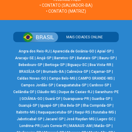
• CONTATO (SALVADOR-BA)
• CONTATO (MATRIZ)
MAIS CIDADES ONLINE
Angra dos Reis-RJ
|
Aparecida de Goiânia-GO
|
Apiaí-SP
|
Aracaju-SE
|
Arujá-SP
|
Barretos-SP
|
Batatais-SP
|
Bauru-SP
|
Bebedouro-SP
|
Bertioga-SP
|
Biguaçu-SC
|
Boa Vista-RR
|
BRASÍLIA-DF
|
Brumado-BA
|
Cabreúva-SP
|
Cajamar-SP
|
Caldas Novas-GO
|
Campo Belo-MG
|
CAMPO GRANDE-MS
|
Campos Jordão-SP
|
Caraguatatuba-SP
|
Cardoso-SP
|
Ceilândia-DF
|
Cláudio-MG
|
Duque de Caxias-RJ
|
Garanhuns-PE
|
GOIÂNIA-GO
|
Guará-DF
|
Guarapuava-PR
|
Guariba-SP
|
Guarujá-SP
|
Iguapé-SP
|
Ilha Bela-SP
|
Ilha Comprida-SP
|
Itabirito-MG
|
Itaquaquecetuba-SP
|
Itaqui-RS
|
Ituiutaba-MG
|
Jaboticabal-SP
|
Jacareí-SP
|
José Raydan-MG
|
Lages-SC
|
Londrina-PR
|
Luís Correia-PI
|
MANAUS-AM
|
Matão-SP
|