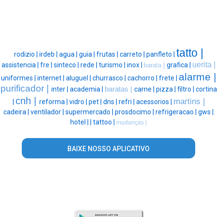
tatto |
rodizio |
irdeb |
agua |
guia |
frutas |
carreto |
panfleto |
uerita |
assistencia |
fre |
sinteco |
rede |
turismo |
inox |
grafica |
barata |
alarme |
uniformes |
internet |
aluguel |
churrasco |
cachorro |
frete |
purificador |
inter |
academia |
baratas |
carne |
pizza |
filtro |
cortina
cnh |
martins |
|
reforma |
vidro |
pet |
dns |
refri |
acessorios |
cadeira |
ventilador |
supermercado |
prosdocimo |
refrigeracao |
gws |
hotel |
|
tattoo |
mudanças |
BAIXE NOSSO APLICATIVO