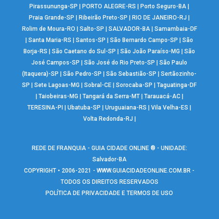
Pirassununga-SP
|
PORTO ALEGRE-RS
|
Porto Seguro-BA
|
Praia Grande-SP
|
Ribeirão Preto-SP
|
RIO DE JANEIRO-RJ
|
Rolim de Moura-RO
|
Salto-SP
|
SALVADOR-BA
|
Samambaia-DF
|
Santa Maria-RS
|
Santos-SP
|
São Bernardo Campo-SP
|
São
Borja-RS
|
São Caetano do Sul-SP
|
São João Paraíso-MG
|
São
José Campos-SP
|
São José do Rio Preto-SP
|
São Paulo
(Itaquera)-SP
|
São Pedro-SP
|
São Sebastião-SP
|
Sertãozinho-
SP
|
Sete Lagoas-MG
|
Sobral-CE
|
Sorocaba-SP
|
Taguatinga-DF
|
Taiobeiras-MG
|
Tangará da Serra-MT
|
Tarauacá-AC
|
TERESINA-PI
|
Ubatuba-SP
|
Uruguaiana-RS
|
Vila Velha-ES
|
Volta Redonda-RJ
|
REDE DE FRANQUIA - GUIA CIDADE ONLINE ® - UNIDADE:
Salvador-BA
COPYRIGHT • 2006-2021 -
WWW.GUIACIDADEONLINE.COM.BR
-
TODOS OS DIREITOS RESERVADOS
POLÍTICA DE PRIVACIDADE E TERMOS DE USO