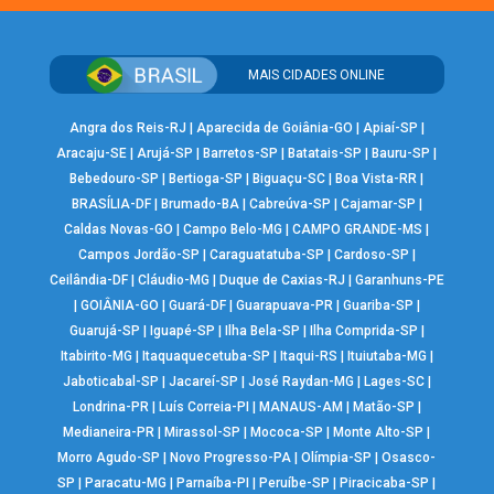
MAIS CIDADES ONLINE
Angra dos Reis-RJ
|
Aparecida de Goiânia-GO
|
Apiaí-SP
|
Aracaju-SE
|
Arujá-SP
|
Barretos-SP
|
Batatais-SP
|
Bauru-SP
|
Bebedouro-SP
|
Bertioga-SP
|
Biguaçu-SC
|
Boa Vista-RR
|
BRASÍLIA-DF
|
Brumado-BA
|
Cabreúva-SP
|
Cajamar-SP
|
Caldas Novas-GO
|
Campo Belo-MG
|
CAMPO GRANDE-MS
|
Campos Jordão-SP
|
Caraguatatuba-SP
|
Cardoso-SP
|
Ceilândia-DF
|
Cláudio-MG
|
Duque de Caxias-RJ
|
Garanhuns-PE
|
GOIÂNIA-GO
|
Guará-DF
|
Guarapuava-PR
|
Guariba-SP
|
Guarujá-SP
|
Iguapé-SP
|
Ilha Bela-SP
|
Ilha Comprida-SP
|
Itabirito-MG
|
Itaquaquecetuba-SP
|
Itaqui-RS
|
Ituiutaba-MG
|
Jaboticabal-SP
|
Jacareí-SP
|
José Raydan-MG
|
Lages-SC
|
Londrina-PR
|
Luís Correia-PI
|
MANAUS-AM
|
Matão-SP
|
Medianeira-PR
|
Mirassol-SP
|
Mococa-SP
|
Monte Alto-SP
|
Morro Agudo-SP
|
Novo Progresso-PA
|
Olímpia-SP
|
Osasco-
SP
|
Paracatu-MG
|
Parnaíba-PI
|
Peruíbe-SP
|
Piracicaba-SP
|