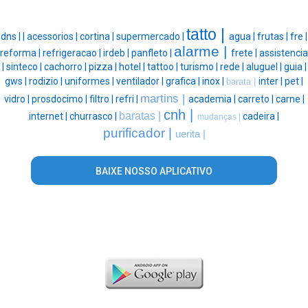
tatto |
dns |
|
acessorios |
cortina |
supermercado |
agua |
frutas |
fre |
alarme |
reforma |
refrigeracao |
irdeb |
panfleto |
frete |
assistencia
|
sinteco |
cachorro |
pizza |
hotel |
tattoo |
turismo |
rede |
aluguel |
guia |
gws |
rodizio |
uniformes |
ventilador |
grafica |
inox |
inter |
pet |
barata |
martins |
vidro |
prosdocimo |
filtro |
refri |
academia |
carreto |
carne |
cnh |
baratas |
internet |
churrasco |
cadeira |
mudanças |
purificador |
uerita |
BAIXE NOSSO APLICATIVO