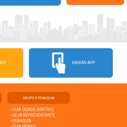
ÕES
BAIXAR APP
GRUPO E FRANQUIA
• GUIA CIDADE (MATRIZ)
• SEJA REPRESENTANTE
• FRANQUIA
• GUIA MOBILE