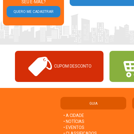
SEU E-MAIL?
CUPOM DESCONTO
GUIA
• A CIDADE
• NOTÍCIAS
• EVENTOS
• CLASSIFICADOS