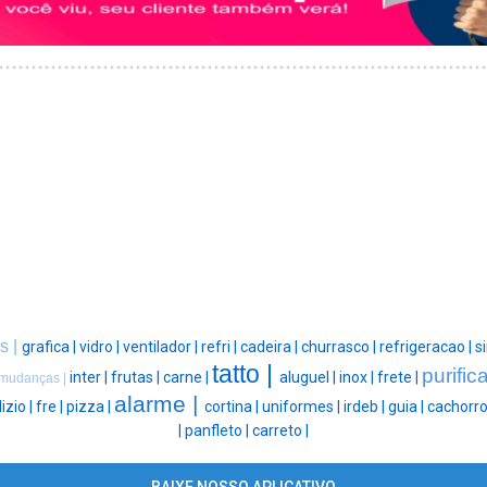
s |
grafica |
vidro |
ventilador |
refri |
cadeira |
churrasco |
refrigeracao |
s
tatto |
purific
inter |
frutas |
carne |
aluguel |
inox |
frete |
mudanças |
alarme |
izio |
fre |
pizza |
cortina |
uniformes |
irdeb |
guia |
cachorro
|
panfleto |
carreto |