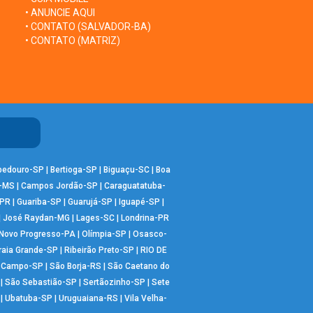
• ANUNCIE AQUI
• CONTATO (SALVADOR-BA)
• CONTATO (MATRIZ)
bedouro-SP
|
Bertioga-SP
|
Biguaçu-SC
|
Boa
-MS
|
Campos Jordão-SP
|
Caraguatatuba-
-PR
|
Guariba-SP
|
Guarujá-SP
|
Iguapé-SP
|
|
José Raydan-MG
|
Lages-SC
|
Londrina-PR
Novo Progresso-PA
|
Olímpia-SP
|
Osasco-
raia Grande-SP
|
Ribeirão Preto-SP
|
RIO DE
o Campo-SP
|
São Borja-RS
|
São Caetano do
|
São Sebastião-SP
|
Sertãozinho-SP
|
Sete
|
Ubatuba-SP
|
Uruguaiana-RS
|
Vila Velha-