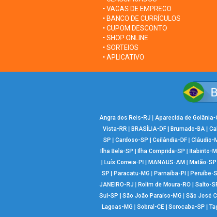
• VAGAS DE EMPREGO
• BANCO DE CURRÍCULOS
• CUPOM DESCONTO
• SHOP ONLINE
• SORTEIOS
• APLICATIVO
Angra dos Reis-RJ
|
Aparecida de Goiânia
Vista-RR
|
BRASÍLIA-DF
|
Brumado-BA
|
Ca
SP
|
Cardoso-SP
|
Ceilândia-DF
|
Cláudio-
Ilha Bela-SP
|
Ilha Comprida-SP
|
Itabirito-
|
Luís Correia-PI
|
MANAUS-AM
|
Matão-SP
SP
|
Paracatu-MG
|
Parnaíba-PI
|
Peruíbe-
JANEIRO-RJ
|
Rolim de Moura-RO
|
Salto-S
Sul-SP
|
São João Paraíso-MG
|
São José 
Lagoas-MG
|
Sobral-CE
|
Sorocaba-SP
|
Ta