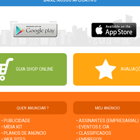
BAIXE NOSSO APLICATIVO
GUIA SHOP ONLINE
AVALIAÇ
QUER ANUNCIAR ?
MEU ANÚNCIO
• PUBLICIDADE
• ASSINANTES (EMPRESARIAL)
• MÍDIA KIT
• EVENTOS E CIA
• PLANOS DE ANÚNCIO
• CLASSIFICADOS
• WEB SITES
• EMPREGOS