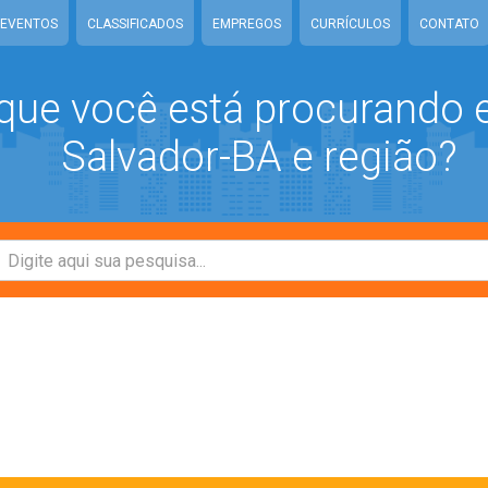
EVENTOS
CLASSIFICADOS
EMPREGOS
CURRÍCULOS
CONTATO
que você está procurando
Salvador-BA e região?