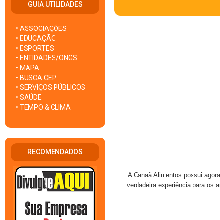
GUIA UTILIDADES
• ASSOCIAÇÕES
• EDUCAÇÃO
• ESPORTES
• ENTIDADES/ONGS
• MAPA
• BUSCA CEP
• SERVIÇOS PÚBLICOS
• SAÚDE
• TEMPO & CLIMA
RECOMENDADOS
A Canaã Alimentos possui agora
verdadeira experiência para os 