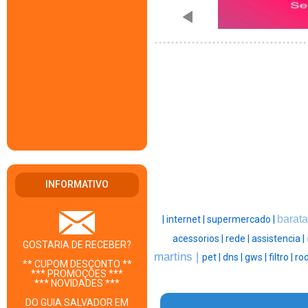
INFORMATIVO
barata
|
internet |
supermercado |
acessorios |
rede |
assistencia |
GOSTARIA DE RECEBER?
martins |
pet |
dns |
gws |
filtro |
rod
** CUPOM DESCONTO **
*** PROMOÇÕES ***
*** NOVIDADES ***
DO GUIA SALVADOR EM