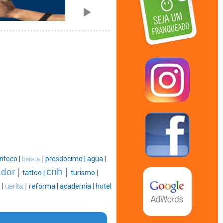
inteco |
prosdocimo |
agua |
barata |
cnh |
ador |
tattoo |
turismo |
 |
uerita |
reforma |
academia |
hotel