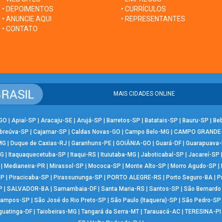
• DEPOIMENTOS
• CURRÍCULOS
• ANUNCIE AQUI
• REPRESENTANTES
• CONTATO
MAIS CIDADES ONLINE
-GO
|
Apiaí-SP
|
Aracaju-SE
|
Arujá-SP
|
Barretos-SP
|
Batatais-SP
|
Bauru-SP
|
Be
breúva-SP
|
Cajamar-SP
|
Caldas Novas-GO
|
Campo Belo-MG
|
CAMPO GRANDE
MG
|
Duque de Caxias-RJ
|
Garanhuns-PE
|
GOIÂNIA-GO
|
Guará-DF
|
Guarapuava
MG
|
Itaquaquecetuba-SP
|
Itaqui-RS
|
Ituiutaba-MG
|
Jaboticabal-SP
|
Jacareí-SP
|
Medianeira-PR
|
Mirassol-SP
|
Mococa-SP
|
Monte Alto-SP
|
Morro Agudo-SP
|
SP
|
Piracicaba-SP
|
Pirassununga-SP
|
PORTO ALEGRE-RS
|
Porto Seguro-BA
|
P
P
|
SALVADOR-BA
|
Samambaia-DF
|
Santa Maria-RS
|
Santos-SP
|
São Bernard
Campos-SP
|
São José do Rio Preto-SP
|
São Paulo (Itaquera)-SP
|
São Pedro-SP
guatinga-DF
|
Taiobeiras-MG
|
Tangará da Serra-MT
|
Tarauacá-AC
|
TERESINA-PI