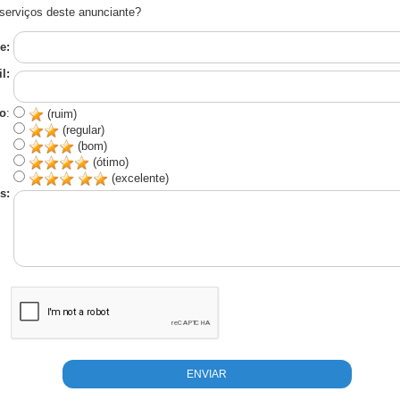
serviços deste anunciante?
e:
l:
o
:
(ruim)
(regular)
(bom)
(ótimo)
(excelente)
s: