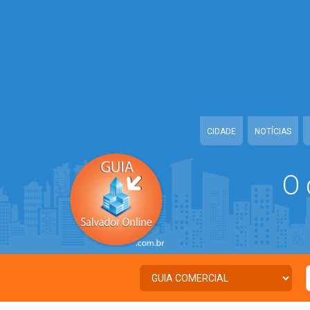
Warning
: Illegal string offset 'TWITTER' in
/home/guiasalvadoronline
Warning
: Illegal string offset 'FACEBOOK' in
/home/guiasalvadoronlin
Warning
: Illegal string offset 'PALAVRA_CHAVE' in
/home/guiasalvado
Warning
: Illegal string offset 'NOME' in
/home/guiasalvadoronline/ww
CIDADE
NOTÍCIAS
O 