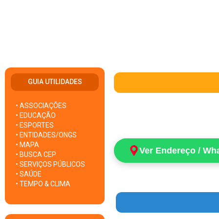
GUIA UTILIDADES
• ASSOCIAÇÕES
• EDUCAÇÃO
• ESPORTES
• ENTIDADES/ONGS
• MAPA
Ver Endereço / Wh
• BUSCA CEP
• SERVIÇOS PÚBLICOS
• SAÚDE
• TEMPO & CLIMA