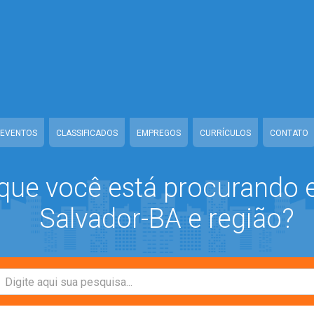
/www/class-mb/Seguranca.Class.php
on line
37
e/www/class-mb/Seguranca.Class.php
on line
37
ronline/www/class-mb/Seguranca.Class.php
on line
37
w/class-mb/Seguranca.Class.php
on line
37
EVENTOS
CLASSIFICADOS
EMPREGOS
CURRÍCULOS
CONTATO
que você está procurando
Salvador-BA e região?