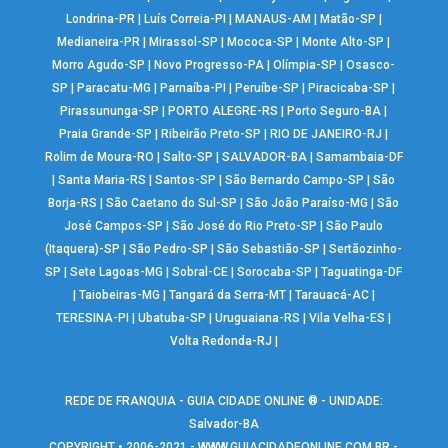
Londrina-PR
|
Luís Correia-PI
|
MANAUS-AM
|
Matão-SP
|
Medianeira-PR
|
Mirassol-SP
|
Mococa-SP
|
Monte Alto-SP
|
Morro Agudo-SP
|
Novo Progresso-PA
|
Olímpia-SP
|
Osasco-
SP
|
Paracatu-MG
|
Parnaíba-PI
|
Peruíbe-SP
|
Piracicaba-SP
|
Pirassununga-SP
|
PORTO ALEGRE-RS
|
Porto Seguro-BA
|
Praia Grande-SP
|
Ribeirão Preto-SP
|
RIO DE JANEIRO-RJ
|
Rolim de Moura-RO
|
Salto-SP
|
SALVADOR-BA
|
Samambaia-DF
|
Santa Maria-RS
|
Santos-SP
|
São Bernardo Campo-SP
|
São
Borja-RS
|
São Caetano do Sul-SP
|
São João Paraíso-MG
|
São
José Campos-SP
|
São José do Rio Preto-SP
|
São Paulo
(Itaquera)-SP
|
São Pedro-SP
|
São Sebastião-SP
|
Sertãozinho-
SP
|
Sete Lagoas-MG
|
Sobral-CE
|
Sorocaba-SP
|
Taguatinga-DF
|
Taiobeiras-MG
|
Tangará da Serra-MT
|
Tarauacá-AC
|
TERESINA-PI
|
Ubatuba-SP
|
Uruguaiana-RS
|
Vila Velha-ES
|
Volta Redonda-RJ
|
REDE DE FRANQUIA - GUIA CIDADE ONLINE ® - UNIDADE:
Salvador-BA
COPYRIGHT • 2006-2021 -
WWW.GUIACIDADEONLINE.COM.BR
-