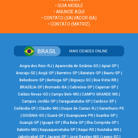
• GUIA MOBILE
• ANUNCIE AQUI
• CONTATO (SALVADOR-BA)
• CONTATO (MATRIZ)
MAIS CIDADES ONLINE
Angra dos Reis-RJ
|
Aparecida de Goiânia-GO
|
Apiaí-SP
|
Aracaju-SE
|
Arujá-SP
|
Barretos-SP
|
Batatais-SP
|
Bauru-SP
|
Bebedouro-SP
|
Bertioga-SP
|
Biguaçu-SC
|
Boa Vista-RR
|
BRASÍLIA-DF
|
Brumado-BA
|
Cabreúva-SP
|
Cajamar-SP
|
Caldas Novas-GO
|
Campo Belo-MG
|
CAMPO GRANDE-MS
|
Campos Jordão-SP
|
Caraguatatuba-SP
|
Cardoso-SP
|
Ceilândia-DF
|
Cláudio-MG
|
Duque de Caxias-RJ
|
Garanhuns-PE
|
GOIÂNIA-GO
|
Guará-DF
|
Guarapuava-PR
|
Guariba-SP
|
Guarujá-SP
|
Iguapé-SP
|
Ilha Bela-SP
|
Ilha Comprida-SP
|
Itabirito-MG
|
Itaquaquecetuba-SP
|
Itaqui-RS
|
Ituiutaba-MG
|
Jaboticabal-SP
|
Jacareí-SP
|
José Raydan-MG
|
Lages-SC
|