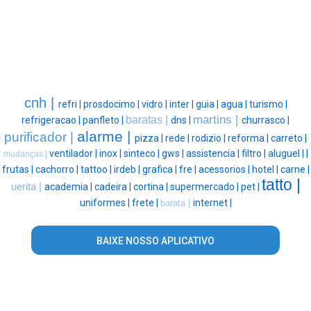
cnh |
refri |
prosdocimo |
vidro |
inter |
guia |
agua |
turismo |
martins |
baratas |
refrigeracao |
panfleto |
dns |
churrasco |
alarme |
purificador |
pizza |
rede |
rodizio |
reforma |
carreto |
ventilador |
inox |
sinteco |
gws |
assistencia |
filtro |
aluguel |
|
mudanças |
frutas |
cachorro |
tattoo |
irdeb |
grafica |
fre |
acessorios |
hotel |
carne |
tatto |
uerita |
academia |
cadeira |
cortina |
supermercado |
pet |
uniformes |
frete |
internet |
barata |
BAIXE NOSSO APLICATIVO