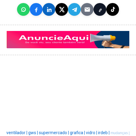
ventilador |
gws |
supermercado |
grafica |
vidro |
irdeb |
mudanças |