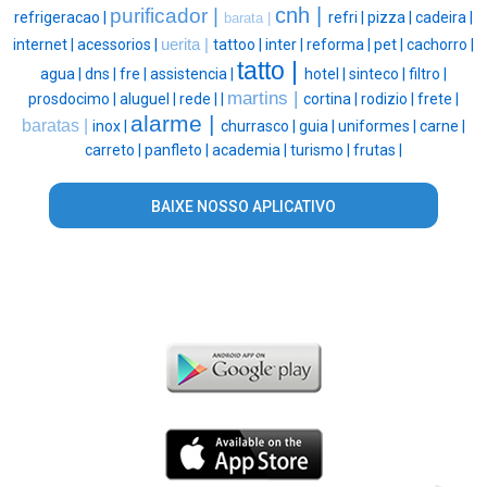
cnh |
purificador |
refrigeracao |
refri |
pizza |
cadeira |
barata |
internet |
acessorios |
uerita |
tattoo |
inter |
reforma |
pet |
cachorro |
tatto |
agua |
dns |
fre |
assistencia |
hotel |
sinteco |
filtro |
martins |
prosdocimo |
aluguel |
rede |
|
cortina |
rodizio |
frete |
alarme |
baratas |
inox |
churrasco |
guia |
uniformes |
carne |
carreto |
panfleto |
academia |
turismo |
frutas |
BAIXE NOSSO APLICATIVO