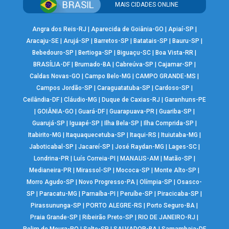
MAIS CIDADES ONLINE
Angra dos Reis-RJ
|
Aparecida de Goiânia-GO
|
Apiaí-SP
|
Aracaju-SE
|
Arujá-SP
|
Barretos-SP
|
Batatais-SP
|
Bauru-SP
|
Bebedouro-SP
|
Bertioga-SP
|
Biguaçu-SC
|
Boa Vista-RR
|
BRASÍLIA-DF
|
Brumado-BA
|
Cabreúva-SP
|
Cajamar-SP
|
Caldas Novas-GO
|
Campo Belo-MG
|
CAMPO GRANDE-MS
|
Campos Jordão-SP
|
Caraguatatuba-SP
|
Cardoso-SP
|
Ceilândia-DF
|
Cláudio-MG
|
Duque de Caxias-RJ
|
Garanhuns-PE
|
GOIÂNIA-GO
|
Guará-DF
|
Guarapuava-PR
|
Guariba-SP
|
Guarujá-SP
|
Iguapé-SP
|
Ilha Bela-SP
|
Ilha Comprida-SP
|
Itabirito-MG
|
Itaquaquecetuba-SP
|
Itaqui-RS
|
Ituiutaba-MG
|
Jaboticabal-SP
|
Jacareí-SP
|
José Raydan-MG
|
Lages-SC
|
Londrina-PR
|
Luís Correia-PI
|
MANAUS-AM
|
Matão-SP
|
Medianeira-PR
|
Mirassol-SP
|
Mococa-SP
|
Monte Alto-SP
|
Morro Agudo-SP
|
Novo Progresso-PA
|
Olímpia-SP
|
Osasco-
SP
|
Paracatu-MG
|
Parnaíba-PI
|
Peruíbe-SP
|
Piracicaba-SP
|
Pirassununga-SP
|
PORTO ALEGRE-RS
|
Porto Seguro-BA
|
Praia Grande-SP
|
Ribeirão Preto-SP
|
RIO DE JANEIRO-RJ
|