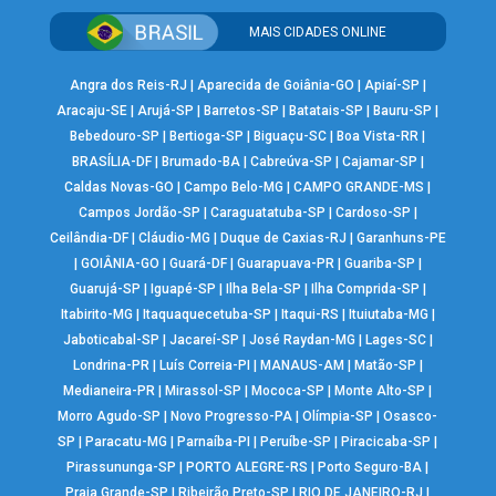
MAIS CIDADES ONLINE
Angra dos Reis-RJ
|
Aparecida de Goiânia-GO
|
Apiaí-SP
|
Aracaju-SE
|
Arujá-SP
|
Barretos-SP
|
Batatais-SP
|
Bauru-SP
|
Bebedouro-SP
|
Bertioga-SP
|
Biguaçu-SC
|
Boa Vista-RR
|
BRASÍLIA-DF
|
Brumado-BA
|
Cabreúva-SP
|
Cajamar-SP
|
Caldas Novas-GO
|
Campo Belo-MG
|
CAMPO GRANDE-MS
|
Campos Jordão-SP
|
Caraguatatuba-SP
|
Cardoso-SP
|
Ceilândia-DF
|
Cláudio-MG
|
Duque de Caxias-RJ
|
Garanhuns-PE
|
GOIÂNIA-GO
|
Guará-DF
|
Guarapuava-PR
|
Guariba-SP
|
Guarujá-SP
|
Iguapé-SP
|
Ilha Bela-SP
|
Ilha Comprida-SP
|
Itabirito-MG
|
Itaquaquecetuba-SP
|
Itaqui-RS
|
Ituiutaba-MG
|
Jaboticabal-SP
|
Jacareí-SP
|
José Raydan-MG
|
Lages-SC
|
Londrina-PR
|
Luís Correia-PI
|
MANAUS-AM
|
Matão-SP
|
Medianeira-PR
|
Mirassol-SP
|
Mococa-SP
|
Monte Alto-SP
|
Morro Agudo-SP
|
Novo Progresso-PA
|
Olímpia-SP
|
Osasco-
SP
|
Paracatu-MG
|
Parnaíba-PI
|
Peruíbe-SP
|
Piracicaba-SP
|
Pirassununga-SP
|
PORTO ALEGRE-RS
|
Porto Seguro-BA
|
Praia Grande-SP
|
Ribeirão Preto-SP
|
RIO DE JANEIRO-RJ
|