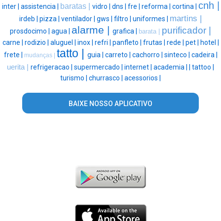
cnh |
baratas |
inter |
assistencia |
vidro |
dns |
fre |
reforma |
cortina |
martins |
irdeb |
pizza |
ventilador |
gws |
filtro |
uniformes |
alarme |
purificador |
prosdocimo |
agua |
grafica |
barata |
carne |
rodizio |
aluguel |
inox |
refri |
panfleto |
frutas |
rede |
pet |
hotel |
tatto |
frete |
guia |
carreto |
cachorro |
sinteco |
cadeira |
mudanças |
uerita |
refrigeracao |
supermercado |
internet |
academia |
|
tattoo |
turismo |
churrasco |
acessorios |
BAIXE NOSSO APLICATIVO