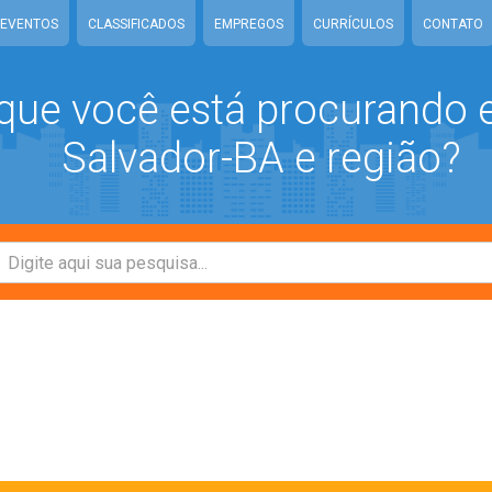
EVENTOS
CLASSIFICADOS
EMPREGOS
CURRÍCULOS
CONTATO
que você está procurando
Salvador-BA e região?