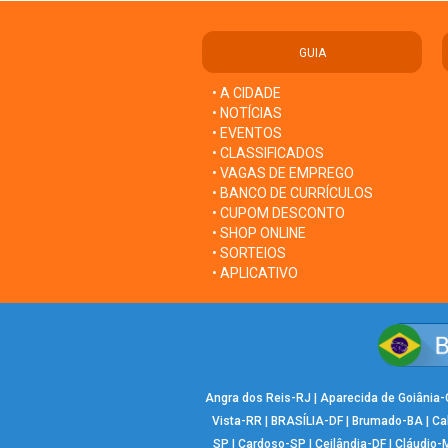
GUIA
• A CIDADE
• NOTÍCIAS
• EVENTOS
• CLASSIFICADOS
• VAGAS DE EMPREGO
• BANCO DE CURRÍCULOS
• CUPOM DESCONTO
• SHOP ONLINE
• SORTEIOS
• APLICATIVO
Angra dos Reis-RJ
|
Aparecida de Goiânia
Vista-RR
|
BRASÍLIA-DF
|
Brumado-BA
|
Ca
SP
|
Cardoso-SP
|
Ceilândia-DF
|
Cláudio-