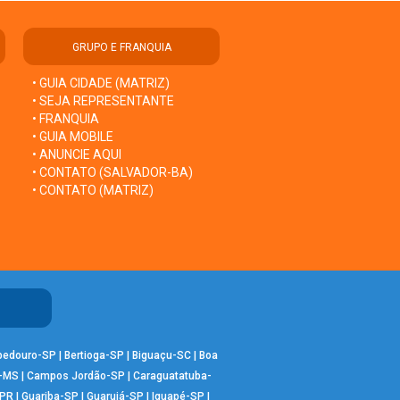
GRUPO E FRANQUIA
• GUIA CIDADE (MATRIZ)
• SEJA REPRESENTANTE
• FRANQUIA
• GUIA MOBILE
• ANUNCIE AQUI
• CONTATO (SALVADOR-BA)
• CONTATO (MATRIZ)
bedouro-SP
|
Bertioga-SP
|
Biguaçu-SC
|
Boa
-MS
|
Campos Jordão-SP
|
Caraguatatuba-
-PR
|
Guariba-SP
|
Guarujá-SP
|
Iguapé-SP
|