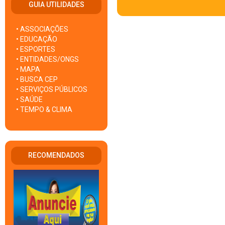
GUIA UTILIDADES
• ASSOCIAÇÕES
• EDUCAÇÃO
• ESPORTES
• ENTIDADES/ONGS
• MAPA
• BUSCA CEP
• SERVIÇOS PÚBLICOS
• SAÚDE
• TEMPO & CLIMA
RECOMENDADOS