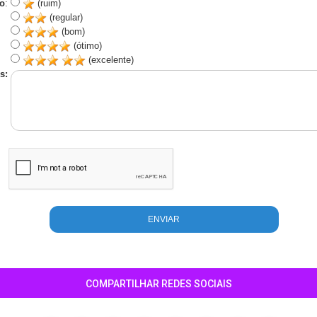
o
:
(ruim)
(regular)
(bom)
(ótimo)
(excelente)
s:
COMPARTILHAR REDES SOCIAIS