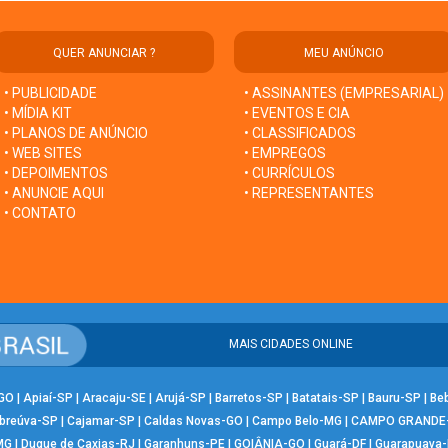
QUER ANUNCIAR ?
MEU ANÚNCIO
• PUBLICIDADE
• ASSINANTES (EMPRESARIAL)
• MÍDIA KIT
• EVENTOS E CIA
• PLANOS DE ANÚNCIO
• CLASSIFICADOS
• WEB SITES
• EMPREGOS
• DEPOIMENTOS
• CURRÍCULOS
• ANUNCIE AQUI
• REPRESENTANTES
• CONTATO
MAIS CIDADES ONLINE
-GO
|
Apiaí-SP
|
Aracaju-SE
|
Arujá-SP
|
Barretos-SP
|
Batatais-SP
|
Bauru-SP
|
Be
breúva-SP
|
Cajamar-SP
|
Caldas Novas-GO
|
Campo Belo-MG
|
CAMPO GRANDE
MG
|
Duque de Caxias-RJ
|
Garanhuns-PE
|
GOIÂNIA-GO
|
Guará-DF
|
Guarapuava