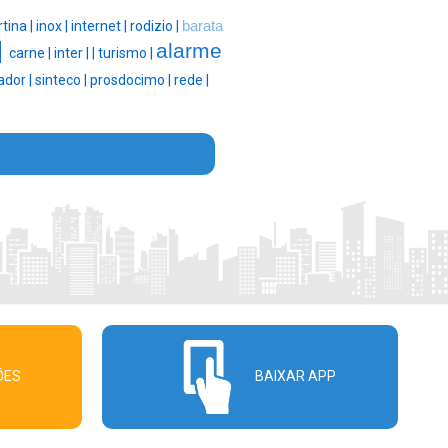
rtina |
inox |
internet |
rodizio |
barata
|
alarme
carne |
inter |
|
turismo |
ador |
sinteco |
prosdocimo |
rede |
ÕES
BAIXAR APP