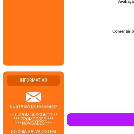
Avaliaçã
Comentário
INFORMATIVO
GOSTARIA DE RECEBER?
** CUPOM DESCONTO **
*** PROMOÇÕES ***
*** NOVIDADES ***
DO GUIA SALVADOR EM