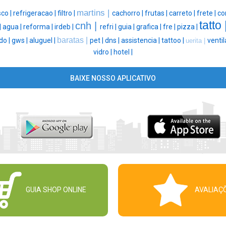
martins |
co |
refrigeracao |
filtro |
cachorro |
frutas |
carreto |
frete |
co
tatto 
cnh |
|
agua |
reforma |
irdeb |
refri |
guia |
grafica |
fre |
pizza |
baratas |
do |
gws |
aluguel |
pet |
dns |
assistencia |
tattoo |
ventil
uerita |
vidro |
hotel |
BAIXE NOSSO APLICATIVO
GUIA SHOP ONLINE
AVALIAÇ