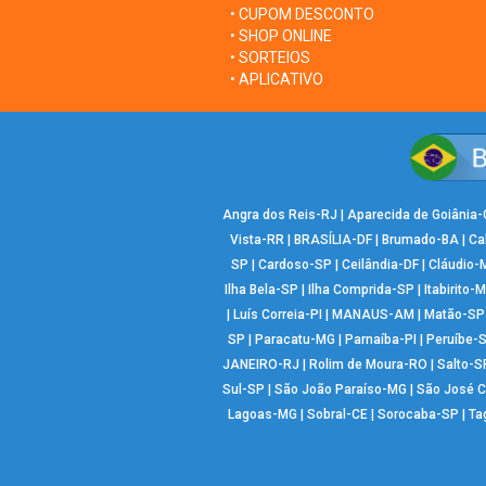
• CUPOM DESCONTO
• SHOP ONLINE
• SORTEIOS
• APLICATIVO
Angra dos Reis-RJ
|
Aparecida de Goiânia
Vista-RR
|
BRASÍLIA-DF
|
Brumado-BA
|
Ca
SP
|
Cardoso-SP
|
Ceilândia-DF
|
Cláudio-
Ilha Bela-SP
|
Ilha Comprida-SP
|
Itabirito-
|
Luís Correia-PI
|
MANAUS-AM
|
Matão-SP
SP
|
Paracatu-MG
|
Parnaíba-PI
|
Peruíbe-
JANEIRO-RJ
|
Rolim de Moura-RO
|
Salto-S
Sul-SP
|
São João Paraíso-MG
|
São José 
Lagoas-MG
|
Sobral-CE
|
Sorocaba-SP
|
Ta