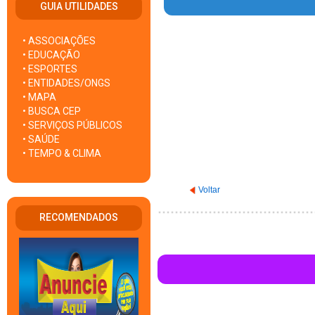
GUIA UTILIDADES
• ASSOCIAÇÕES
Warning
: Invalid argument sup
• EDUCAÇÃO
• ESPORTES
• ENTIDADES/ONGS
• MAPA
• BUSCA CEP
• SERVIÇOS PÚBLICOS
• SAÚDE
• TEMPO & CLIMA
Voltar
RECOMENDADOS