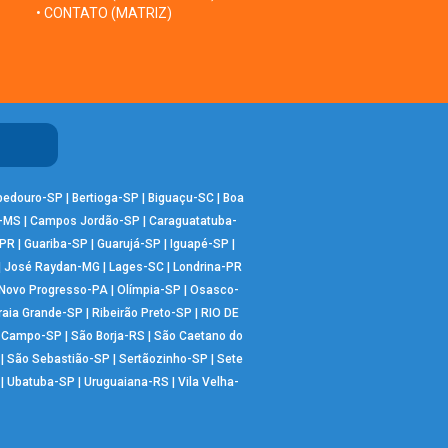
• CONTATO (MATRIZ)
bedouro-SP
|
Bertioga-SP
|
Biguaçu-SC
|
Boa
-MS
|
Campos Jordão-SP
|
Caraguatatuba-
-PR
|
Guariba-SP
|
Guarujá-SP
|
Iguapé-SP
|
|
José Raydan-MG
|
Lages-SC
|
Londrina-PR
Novo Progresso-PA
|
Olímpia-SP
|
Osasco-
raia Grande-SP
|
Ribeirão Preto-SP
|
RIO DE
o Campo-SP
|
São Borja-RS
|
São Caetano do
|
São Sebastião-SP
|
Sertãozinho-SP
|
Sete
|
Ubatuba-SP
|
Uruguaiana-RS
|
Vila Velha-