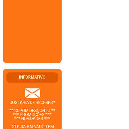
INFORMATIVO
GOSTARIA DE RECEBER?
** CUPOM DESCONTO **
*** PROMOÇÕES ***
*** NOVIDADES ***
DO GUIA SALVADOR EM