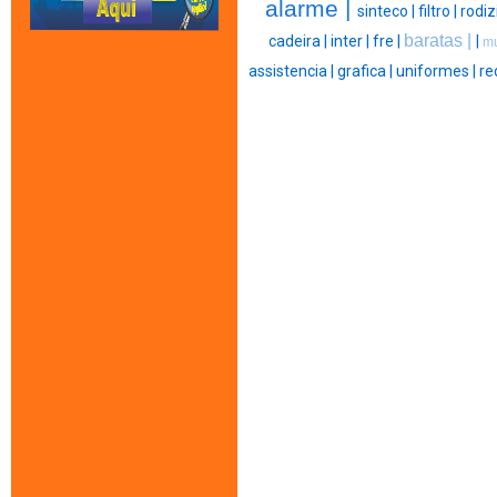
alarme |
sinteco |
filtro |
rodiz
baratas |
cadeira |
inter |
fre |
|
m
assistencia |
grafica |
uniformes |
re