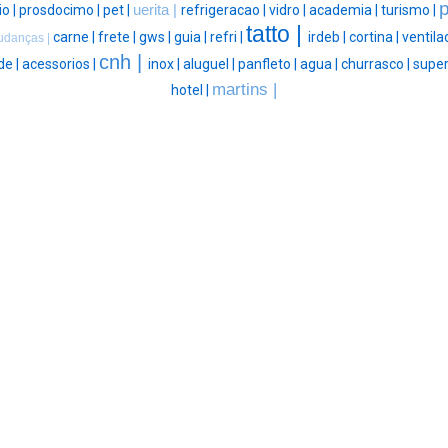
p
io |
prosdocimo |
pet |
uerita |
refrigeracao |
vidro |
academia |
turismo |
tatto |
carne |
frete |
gws |
guia |
refri |
irdeb |
cortina |
ventila
udanças |
cnh |
de |
acessorios |
inox |
aluguel |
panfleto |
agua |
churrasco |
supe
martins |
hotel |