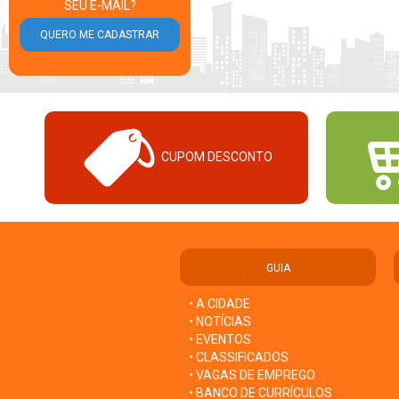
SEU E-MAIL?
CUPOM DESCONTO
GUIA
• A CIDADE
• NOTÍCIAS
• EVENTOS
• CLASSIFICADOS
• VAGAS DE EMPREGO
• BANCO DE CURRÍCULOS