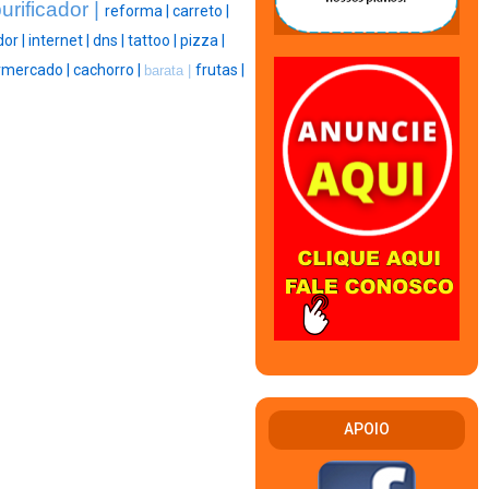
urificador |
reforma |
carreto |
dor |
internet |
dns |
tattoo |
pizza |
rmercado |
cachorro |
frutas |
barata |
APOIO