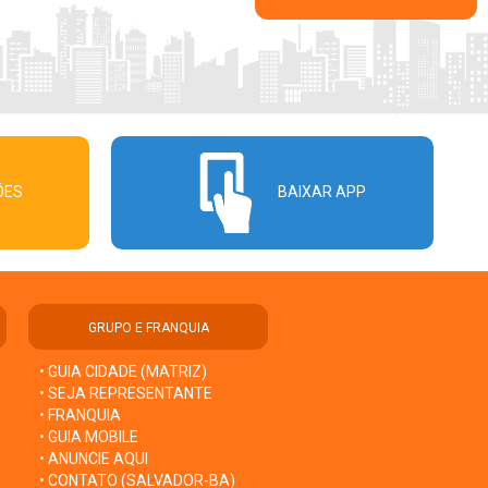
ÕES
BAIXAR APP
GRUPO E FRANQUIA
• GUIA CIDADE (MATRIZ)
• SEJA REPRESENTANTE
• FRANQUIA
• GUIA MOBILE
• ANUNCIE AQUI
• CONTATO (SALVADOR-BA)