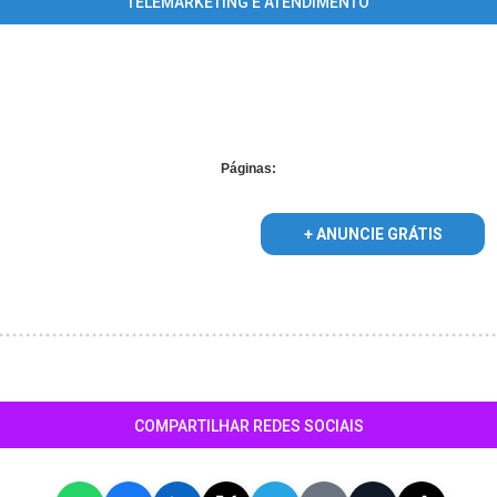
TELEMARKETING E ATENDIMENTO
plied for foreach() in
/home/guiasalvadoronline/www/conteudo_list
Páginas:
+ ANUNCIE GRÁTIS
COMPARTILHAR REDES SOCIAIS