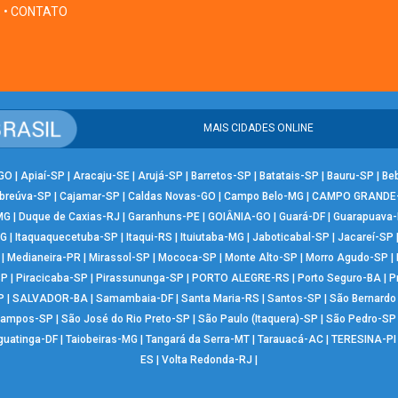
• CONTATO
MAIS CIDADES ONLINE
-GO
|
Apiaí-SP
|
Aracaju-SE
|
Arujá-SP
|
Barretos-SP
|
Batatais-SP
|
Bauru-SP
|
Be
breúva-SP
|
Cajamar-SP
|
Caldas Novas-GO
|
Campo Belo-MG
|
CAMPO GRANDE
MG
|
Duque de Caxias-RJ
|
Garanhuns-PE
|
GOIÂNIA-GO
|
Guará-DF
|
Guarapuava
MG
|
Itaquaquecetuba-SP
|
Itaqui-RS
|
Ituiutaba-MG
|
Jaboticabal-SP
|
Jacareí-SP
|
Medianeira-PR
|
Mirassol-SP
|
Mococa-SP
|
Monte Alto-SP
|
Morro Agudo-SP
|
SP
|
Piracicaba-SP
|
Pirassununga-SP
|
PORTO ALEGRE-RS
|
Porto Seguro-BA
|
P
P
|
SALVADOR-BA
|
Samambaia-DF
|
Santa Maria-RS
|
Santos-SP
|
São Bernard
Campos-SP
|
São José do Rio Preto-SP
|
São Paulo (Itaquera)-SP
|
São Pedro-SP
guatinga-DF
|
Taiobeiras-MG
|
Tangará da Serra-MT
|
Tarauacá-AC
|
TERESINA-PI
ES
|
Volta Redonda-RJ
|