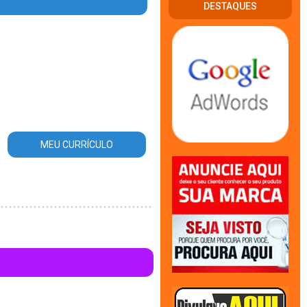
DESTAQUES
a_area_atuacao.php
on line
56
MEU CURRÍCULO