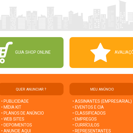
GUIA SHOP ONLINE
AVALIAÇ
QUER ANUNCIAR ?
MEU ANÚNCIO
• PUBLICIDADE
• ASSINANTES (EMPRESARIAL)
• MÍDIA KIT
• EVENTOS E CIA
• PLANOS DE ANÚNCIO
• CLASSIFICADOS
• WEB SITES
• EMPREGOS
• DEPOIMENTOS
• CURRÍCULOS
• ANUNCIE AQUI
• REPRESENTANTES