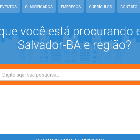
EVENTOS
CLASSIFICADOS
EMPREGOS
CURRÍCULOS
CONTATO
que você está procurando
Salvador-BA e região?