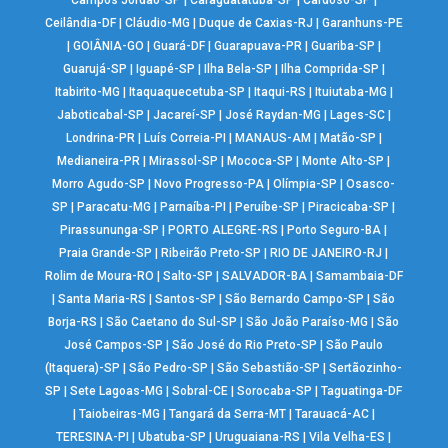
Campos Jordão-SP
|
Caraguatatuba-SP
|
Cardoso-SP
|
Ceilândia-DF
|
Cláudio-MG
|
Duque de Caxias-RJ
|
Garanhuns-PE
|
GOIÂNIA-GO
|
Guará-DF
|
Guarapuava-PR
|
Guariba-SP
|
Guarujá-SP
|
Iguapé-SP
|
Ilha Bela-SP
|
Ilha Comprida-SP
|
Itabirito-MG
|
Itaquaquecetuba-SP
|
Itaqui-RS
|
Ituiutaba-MG
|
Jaboticabal-SP
|
Jacareí-SP
|
José Raydan-MG
|
Lages-SC
|
Londrina-PR
|
Luís Correia-PI
|
MANAUS-AM
|
Matão-SP
|
Medianeira-PR
|
Mirassol-SP
|
Mococa-SP
|
Monte Alto-SP
|
Morro Agudo-SP
|
Novo Progresso-PA
|
Olímpia-SP
|
Osasco-
SP
|
Paracatu-MG
|
Parnaíba-PI
|
Peruíbe-SP
|
Piracicaba-SP
|
Pirassununga-SP
|
PORTO ALEGRE-RS
|
Porto Seguro-BA
|
Praia Grande-SP
|
Ribeirão Preto-SP
|
RIO DE JANEIRO-RJ
|
Rolim de Moura-RO
|
Salto-SP
|
SALVADOR-BA
|
Samambaia-DF
|
Santa Maria-RS
|
Santos-SP
|
São Bernardo Campo-SP
|
São
Borja-RS
|
São Caetano do Sul-SP
|
São João Paraíso-MG
|
São
José Campos-SP
|
São José do Rio Preto-SP
|
São Paulo
(Itaquera)-SP
|
São Pedro-SP
|
São Sebastião-SP
|
Sertãozinho-
SP
|
Sete Lagoas-MG
|
Sobral-CE
|
Sorocaba-SP
|
Taguatinga-DF
|
Taiobeiras-MG
|
Tangará da Serra-MT
|
Tarauacá-AC
|
TERESINA-PI
|
Ubatuba-SP
|
Uruguaiana-RS
|
Vila Velha-ES
|