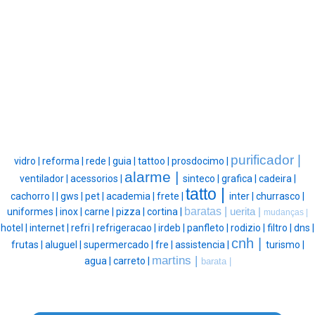
purificador |
vidro |
reforma |
rede |
guia |
tattoo |
prosdocimo |
alarme |
ventilador |
acessorios |
sinteco |
grafica |
cadeira |
tatto |
cachorro |
|
gws |
pet |
academia |
frete |
inter |
churrasco |
baratas |
uniformes |
inox |
carne |
pizza |
cortina |
uerita |
mudanças |
hotel |
internet |
refri |
refrigeracao |
irdeb |
panfleto |
rodizio |
filtro |
dns |
cnh |
frutas |
aluguel |
supermercado |
fre |
assistencia |
turismo |
martins |
agua |
carreto |
barata |