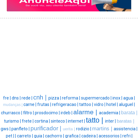
cnh |
fre |
dns |
rede |
pizza |
reforma |
supermercado |
inox |
agua |
carne |
frutas |
refrigeracao |
tattoo |
vidro |
hotel |
aluguel |
mudanças |
alarme |
barata |
churrasco |
filtro |
prosdocimo |
irdeb |
academia |
tatto |
turismo |
frete |
cortina |
sinteco |
internet |
inter |
baratas |
purificador |
martins |
gws |
panfleto |
rodizio |
assistencia |
uerita |
pet |
|
carreto |
guia |
cachorro |
grafica |
cadeira |
acessorios |
refri |