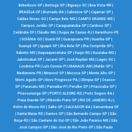
Bebedouro-SP
|
Bertioga-SP
|
Biguaçu-SC
|
Boa Vista-RR
|
BRASÍLIA-DF
|
Brumado-BA
|
Cabreúva-SP
|
Cajamar-SP
|
Caldas Novas-GO
|
Campo Belo-MG
|
CAMPO GRANDE-MS
|
Campos Jordão-SP
|
Caraguatatuba-SP
|
Cardoso-SP
|
Ceilândia-DF
|
Cláudio-MG
|
Duque de Caxias-RJ
|
Garanhuns-PE
|
GOIÂNIA-GO
|
Guará-DF
|
Guarapuava-PR
|
Guariba-SP
|
Guarujá-SP
|
Iguapé-SP
|
Ilha Bela-SP
|
Ilha Comprida-SP
|
Itabirito-MG
|
Itaquaquecetuba-SP
|
Itaqui-RS
|
Ituiutaba-MG
|
Jaboticabal-SP
|
Jacareí-SP
|
José Raydan-MG
|
Lages-SC
|
Londrina-PR
|
Luís Correia-PI
|
MANAUS-AM
|
Matão-SP
|
Medianeira-PR
|
Mirassol-SP
|
Mococa-SP
|
Monte Alto-SP
|
Morro Agudo-SP
|
Novo Progresso-PA
|
Olímpia-SP
|
Osasco-
SP
|
Paracatu-MG
|
Parnaíba-PI
|
Peruíbe-SP
|
Piracicaba-SP
|
Pirassununga-SP
|
PORTO ALEGRE-RS
|
Porto Seguro-BA
|
Praia Grande-SP
|
Ribeirão Preto-SP
|
RIO DE JANEIRO-RJ
|
Rolim de Moura-RO
|
Salto-SP
|
SALVADOR-BA
|
Samambaia-DF
|
Santa Maria-RS
|
Santos-SP
|
São Bernardo Campo-SP
|
São
Borja-RS
|
São Caetano do Sul-SP
|
São João Paraíso-MG
|
São
José Campos-SP
|
São José do Rio Preto-SP
|
São Paulo