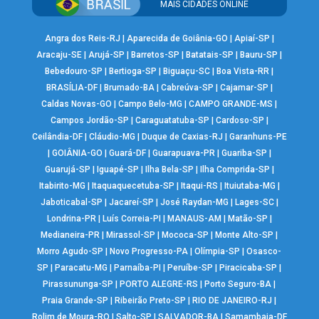
MAIS CIDADES ONLINE
Angra dos Reis-RJ
|
Aparecida de Goiânia-GO
|
Apiaí-SP
|
Aracaju-SE
|
Arujá-SP
|
Barretos-SP
|
Batatais-SP
|
Bauru-SP
|
Bebedouro-SP
|
Bertioga-SP
|
Biguaçu-SC
|
Boa Vista-RR
|
BRASÍLIA-DF
|
Brumado-BA
|
Cabreúva-SP
|
Cajamar-SP
|
Caldas Novas-GO
|
Campo Belo-MG
|
CAMPO GRANDE-MS
|
Campos Jordão-SP
|
Caraguatatuba-SP
|
Cardoso-SP
|
Ceilândia-DF
|
Cláudio-MG
|
Duque de Caxias-RJ
|
Garanhuns-PE
|
GOIÂNIA-GO
|
Guará-DF
|
Guarapuava-PR
|
Guariba-SP
|
Guarujá-SP
|
Iguapé-SP
|
Ilha Bela-SP
|
Ilha Comprida-SP
|
Itabirito-MG
|
Itaquaquecetuba-SP
|
Itaqui-RS
|
Ituiutaba-MG
|
Jaboticabal-SP
|
Jacareí-SP
|
José Raydan-MG
|
Lages-SC
|
Londrina-PR
|
Luís Correia-PI
|
MANAUS-AM
|
Matão-SP
|
Medianeira-PR
|
Mirassol-SP
|
Mococa-SP
|
Monte Alto-SP
|
Morro Agudo-SP
|
Novo Progresso-PA
|
Olímpia-SP
|
Osasco-
SP
|
Paracatu-MG
|
Parnaíba-PI
|
Peruíbe-SP
|
Piracicaba-SP
|
Pirassununga-SP
|
PORTO ALEGRE-RS
|
Porto Seguro-BA
|
Praia Grande-SP
|
Ribeirão Preto-SP
|
RIO DE JANEIRO-RJ
|
Rolim de Moura-RO
|
Salto-SP
|
SALVADOR-BA
|
Samambaia-DF