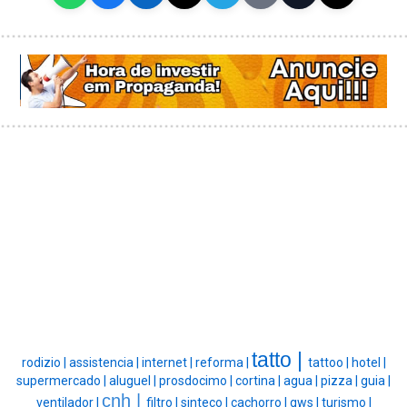
tatto |
rodizio |
assistencia |
internet |
reforma |
tattoo |
hotel |
supermercado |
aluguel |
prosdocimo |
cortina |
agua |
pizza |
guia |
cnh |
ventilador |
filtro |
sinteco |
cachorro |
gws |
turismo |