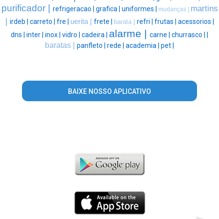
purificador |
martins
refrigeracao |
grafica |
uniformes |
mudanças |
|
irdeb |
carreto |
fre |
uerita |
frete |
refri |
frutas |
acessorios |
barata |
alarme |
dns |
inter |
inox |
vidro |
cadeira |
carne |
churrasco |
|
baratas |
panfleto |
rede |
academia |
pet |
BAIXE NOSSO APLICATIVO