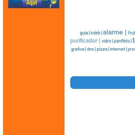
alarme |
guia |
irdeb |
fru
purificador |
vidro |
panfleto |
grafica |
dns |
pizza |
internet |
pro