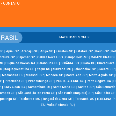
• CONTATO
MAIS CIDADES ONLINE
-GO
|
Apiaí-SP
|
Aracaju-SE
|
Arujá-SP
|
Barretos-SP
|
Batatais-SP
|
Bauru-SP
|
Be
breúva-SP
|
Cajamar-SP
|
Caldas Novas-GO
|
Campo Belo-MG
|
CAMPO GRANDE
MG
|
Duque de Caxias-RJ
|
Garanhuns-PE
|
GOIÂNIA-GO
|
Guará-DF
|
Guarapuava
MG
|
Itaquaquecetuba-SP
|
Itaqui-RS
|
Ituiutaba-MG
|
Jaboticabal-SP
|
Jacareí-SP
|
Medianeira-PR
|
Mirassol-SP
|
Mococa-SP
|
Monte Alto-SP
|
Morro Agudo-SP
|
SP
|
Piracicaba-SP
|
Pirassununga-SP
|
PORTO ALEGRE-RS
|
Porto Seguro-BA
|
P
P
|
SALVADOR-BA
|
Samambaia-DF
|
Santa Maria-RS
|
Santos-SP
|
São Bernard
Campos-SP
|
São José do Rio Preto-SP
|
São Paulo (Itaquera)-SP
|
São Pedro-SP
guatinga-DF
|
Taiobeiras-MG
|
Tangará da Serra-MT
|
Tarauacá-AC
|
TERESINA-PI
ES
|
Volta Redonda-RJ
|