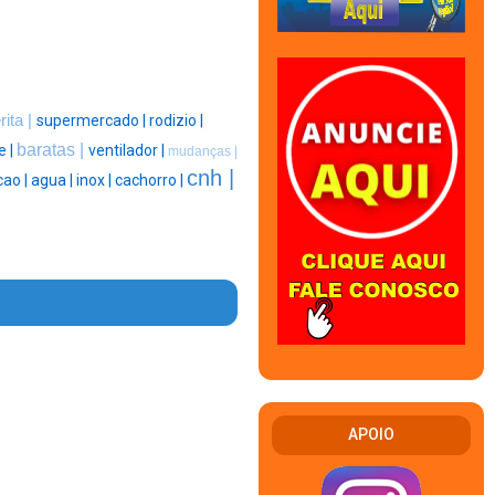
rita |
supermercado |
rodizio |
baratas |
e |
ventilador |
mudanças |
cnh |
cao |
agua |
inox |
cachorro |
APOIO