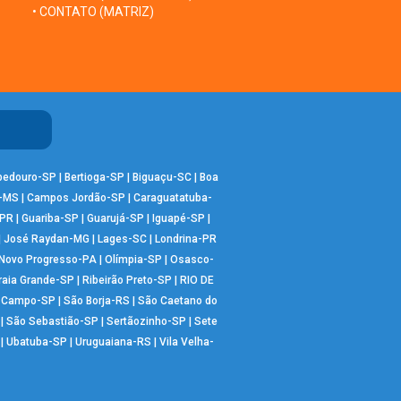
• CONTATO (MATRIZ)
bedouro-SP
|
Bertioga-SP
|
Biguaçu-SC
|
Boa
-MS
|
Campos Jordão-SP
|
Caraguatatuba-
-PR
|
Guariba-SP
|
Guarujá-SP
|
Iguapé-SP
|
|
José Raydan-MG
|
Lages-SC
|
Londrina-PR
Novo Progresso-PA
|
Olímpia-SP
|
Osasco-
raia Grande-SP
|
Ribeirão Preto-SP
|
RIO DE
o Campo-SP
|
São Borja-RS
|
São Caetano do
|
São Sebastião-SP
|
Sertãozinho-SP
|
Sete
|
Ubatuba-SP
|
Uruguaiana-RS
|
Vila Velha-