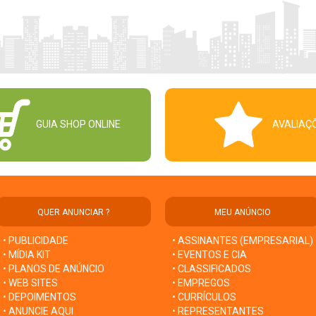
GUIA SHOP ONLINE
AVALIAÇ
QUER ANUNCIAR ?
MEU ANÚNCIO
• PUBLICIDADE
• ASSINANTES (EMPRESARIAL)
• MÍDIA KIT
• EVENTOS E CIA
• PLANOS DE ANÚNCIO
• CLASSIFICADOS
• WEB SITES
• EMPREGOS
• DEPOIMENTOS
• CURRÍCULOS
• ANUNCIE AQUI
• REPRESENTANTES