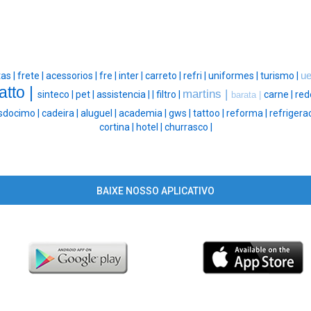
tas |
frete |
acessorios |
fre |
inter |
carreto |
refri |
uniformes |
turismo |
ue
tatto |
martins |
sinteco |
pet |
assistencia |
|
filtro |
carne |
red
barata |
sdocimo |
cadeira |
aluguel |
academia |
gws |
tattoo |
reforma |
refrigera
cortina |
hotel |
churrasco |
BAIXE NOSSO APLICATIVO