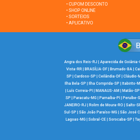
• CUPOM DESCONTO
• SHOP ONLINE
• SORTEIOS
• APLICATIVO
Angra dos Reis-RJ
|
Aparecida de Goiânia
Vista-RR
|
BRASÍLIA-DF
|
Brumado-BA
|
Ca
SP
|
Cardoso-SP
|
Ceilândia-DF
|
Cláudio-
Ilha Bela-SP
|
Ilha Comprida-SP
|
Itabirito-
|
Luís Correia-PI
|
MANAUS-AM
|
Matão-SP
SP
|
Paracatu-MG
|
Parnaíba-PI
|
Peruíbe-
JANEIRO-RJ
|
Rolim de Moura-RO
|
Salto-S
Sul-SP
|
São João Paraíso-MG
|
São José 
Lagoas-MG
|
Sobral-CE
|
Sorocaba-SP
|
Ta