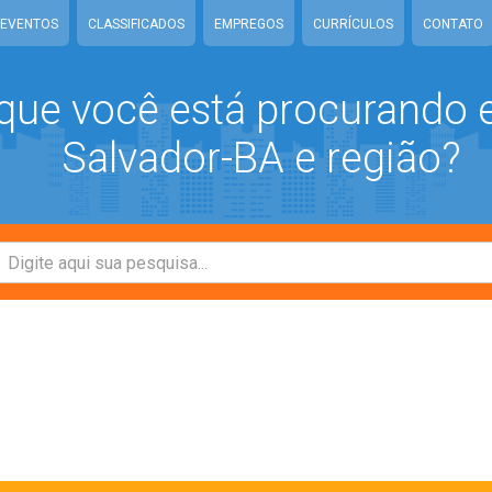
EVENTOS
CLASSIFICADOS
EMPREGOS
CURRÍCULOS
CONTATO
que você está procurando
Salvador-BA e região?