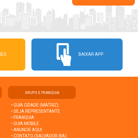
ÕES
BAIXAR APP
GRUPO E FRANQUIA
• GUIA CIDADE (MATRIZ)
• SEJA REPRESENTANTE
• FRANQUIA
• GUIA MOBILE
• ANUNCIE AQUI
• CONTATO (SALVADOR-BA)