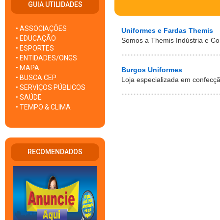
GUIA UTILIDADES
• ASSOCIAÇÕES
Uniformes e Fardas Themis
• EDUCAÇÃO
Somos a Themis Indústria e C
• ESPORTES
• ENTIDADES/ONGS
• MAPA
Burgos Uniformes
• BUSCA CEP
Loja especializada em confecç
• SERVIÇOS PÚBLICOS
• SAÚDE
• TEMPO & CLIMA
RECOMENDADOS