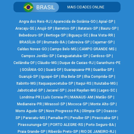
MAIS CIDADES ONLINE
Angra dos Reis-RJ
|
Aparecida de Goiânia-GO
|
Apiaí-SP
|
Aracaju-SE
|
Arujá-SP
|
Barretos-SP
|
Batatais-SP
|
Bauru-SP
|
Bebedouro-SP
|
Bertioga-SP
|
Biguaçu-SC
|
Boa Vista-RR
|
BRASÍLIA-DF
|
Brumado-BA
|
Cabreúva-SP
|
Cajamar-SP
|
Caldas Novas-GO
|
Campo Belo-MG
|
CAMPO GRANDE-MS
|
Campos Jordão-SP
|
Caraguatatuba-SP
|
Cardoso-SP
|
Ceilândia-DF
|
Cláudio-MG
|
Duque de Caxias-RJ
|
Garanhuns-PE
|
GOIÂNIA-GO
|
Guará-DF
|
Guarapuava-PR
|
Guariba-SP
|
Guarujá-SP
|
Iguapé-SP
|
Ilha Bela-SP
|
Ilha Comprida-SP
|
Itabirito-MG
|
Itaquaquecetuba-SP
|
Itaqui-RS
|
Ituiutaba-MG
|
Jaboticabal-SP
|
Jacareí-SP
|
José Raydan-MG
|
Lages-SC
|
Londrina-PR
|
Luís Correia-PI
|
MANAUS-AM
|
Matão-SP
|
Medianeira-PR
|
Mirassol-SP
|
Mococa-SP
|
Monte Alto-SP
|
Morro Agudo-SP
|
Novo Progresso-PA
|
Olímpia-SP
|
Osasco-
SP
|
Paracatu-MG
|
Parnaíba-PI
|
Peruíbe-SP
|
Piracicaba-SP
|
Pirassununga-SP
|
PORTO ALEGRE-RS
|
Porto Seguro-BA
|
Praia Grande-SP
|
Ribeirão Preto-SP
|
RIO DE JANEIRO-RJ
|