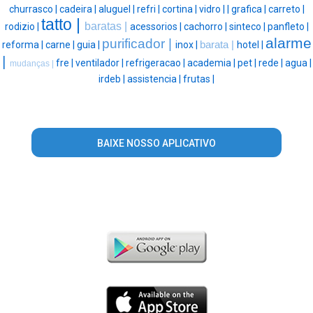
churrasco |
cadeira |
aluguel |
refri |
cortina |
vidro |
|
grafica |
carreto |
tatto |
baratas |
rodizio |
acessorios |
cachorro |
sinteco |
panfleto |
alarme
purificador |
reforma |
carne |
guia |
inox |
barata |
hotel |
|
fre |
ventilador |
refrigeracao |
academia |
pet |
rede |
agua |
mudanças |
irdeb |
assistencia |
frutas |
BAIXE NOSSO APLICATIVO