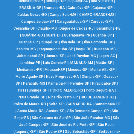
Bebedouro-SP
|
Bertioga-SP
|
Biguaçu-SC
|
Boa Vista-RR
|
BRASÍLIA-DF
|
Brumado-BA
|
Cabreúva-SP
|
Cajamar-SP
|
Caldas Novas-GO
|
Campo Belo-MG
|
CAMPO GRANDE-MS
|
Campos Jordão-SP
|
Caraguatatuba-SP
|
Cardoso-SP
|
Ceilândia-DF
|
Cláudio-MG
|
Duque de Caxias-RJ
|
Garanhuns-PE
|
GOIÂNIA-GO
|
Guará-DF
|
Guarapuava-PR
|
Guariba-SP
|
Guarujá-SP
|
Iguapé-SP
|
Ilha Bela-SP
|
Ilha Comprida-SP
|
Itabirito-MG
|
Itaquaquecetuba-SP
|
Itaqui-RS
|
Ituiutaba-MG
|
Jaboticabal-SP
|
Jacareí-SP
|
José Raydan-MG
|
Lages-SC
|
Londrina-PR
|
Luís Correia-PI
|
MANAUS-AM
|
Matão-SP
|
Medianeira-PR
|
Mirassol-SP
|
Mococa-SP
|
Monte Alto-SP
|
Morro Agudo-SP
|
Novo Progresso-PA
|
Olímpia-SP
|
Osasco-
SP
|
Paracatu-MG
|
Parnaíba-PI
|
Peruíbe-SP
|
Piracicaba-SP
|
Pirassununga-SP
|
PORTO ALEGRE-RS
|
Porto Seguro-BA
|
Praia Grande-SP
|
Ribeirão Preto-SP
|
RIO DE JANEIRO-RJ
|
Rolim de Moura-RO
|
Salto-SP
|
SALVADOR-BA
|
Samambaia-DF
|
Santa Maria-RS
|
Santos-SP
|
São Bernardo Campo-SP
|
São
Borja-RS
|
São Caetano do Sul-SP
|
São João Paraíso-MG
|
São
José Campos-SP
|
São José do Rio Preto-SP
|
São Paulo
(Itaquera)-SP
|
São Pedro-SP
|
São Sebastião-SP
|
Sertãozinho-