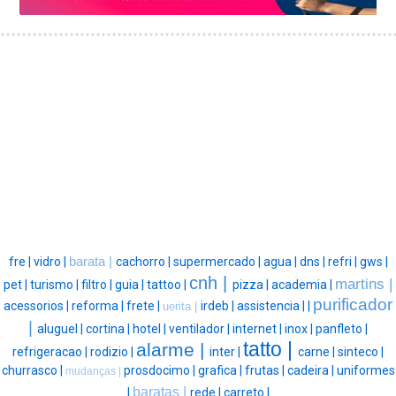
fre |
vidro |
barata |
cachorro |
supermercado |
agua |
dns |
refri |
gws |
cnh |
martins |
pet |
turismo |
filtro |
guia |
tattoo |
pizza |
academia |
purificador
acessorios |
reforma |
frete |
irdeb |
assistencia |
|
uerita |
|
aluguel |
cortina |
hotel |
ventilador |
internet |
inox |
panfleto |
tatto |
alarme |
refrigeracao |
rodizio |
inter |
carne |
sinteco |
churrasco |
prosdocimo |
grafica |
frutas |
cadeira |
uniformes
mudanças |
baratas |
|
rede |
carreto |