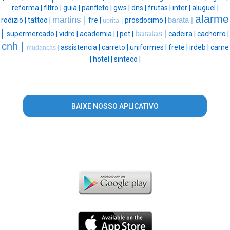
reforma |
filtro |
guia |
panfleto |
gws |
dns |
frutas |
inter |
aluguel |
alarme
martins |
rodizio |
tattoo |
fre |
prosdocimo |
barata |
uerita |
|
baratas |
supermercado |
vidro |
academia |
|
pet |
cadeira |
cachorro |
cnh |
assistencia |
carreto |
uniformes |
frete |
irdeb |
carne
mudanças |
|
hotel |
sinteco |
BAIXE NOSSO APLICATIVO