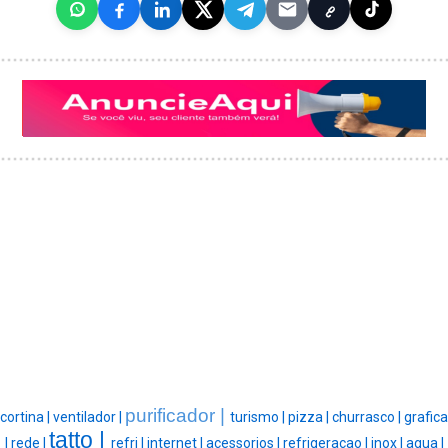
purificador |
cortina |
ventilador |
turismo |
pizza |
churrasco |
grafica
tatto |
|
rede |
refri |
internet |
acessorios |
refrigeracao |
inox |
agua |