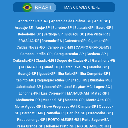
MAIS CIDADES ONLINE
Angra dos Reis-RJ
|
Aparecida de Goiânia-GO
|
Apiaí-SP
|
Aracaju-SE
|
Arujá-SP
|
Barretos-SP
|
Batatais-SP
|
Bauru-SP
|
Bebedouro-SP
|
Bertioga-SP
|
Biguaçu-SC
|
Boa Vista-RR
|
BRASÍLIA-DF
|
Brumado-BA
|
Cabreúva-SP
|
Cajamar-SP
|
Caldas Novas-GO
|
Campo Belo-MG
|
CAMPO GRANDE-MS
|
Campos Jordão-SP
|
Caraguatatuba-SP
|
Cardoso-SP
|
Ceilândia-DF
|
Cláudio-MG
|
Duque de Caxias-RJ
|
Garanhuns-PE
|
GOIÂNIA-GO
|
Guará-DF
|
Guarapuava-PR
|
Guariba-SP
|
Guarujá-SP
|
Iguapé-SP
|
Ilha Bela-SP
|
Ilha Comprida-SP
|
Itabirito-MG
|
Itaquaquecetuba-SP
|
Itaqui-RS
|
Ituiutaba-MG
|
Jaboticabal-SP
|
Jacareí-SP
|
José Raydan-MG
|
Lages-SC
|
Londrina-PR
|
Luís Correia-PI
|
MANAUS-AM
|
Matão-SP
|
Medianeira-PR
|
Mirassol-SP
|
Mococa-SP
|
Monte Alto-SP
|
Morro Agudo-SP
|
Novo Progresso-PA
|
Olímpia-SP
|
Osasco-
SP
|
Paracatu-MG
|
Parnaíba-PI
|
Peruíbe-SP
|
Piracicaba-SP
|
Pirassununga-SP
|
PORTO ALEGRE-RS
|
Porto Seguro-BA
|
Praia Grande-SP
|
Ribeirão Preto-SP
|
RIO DE JANEIRO-RJ
|