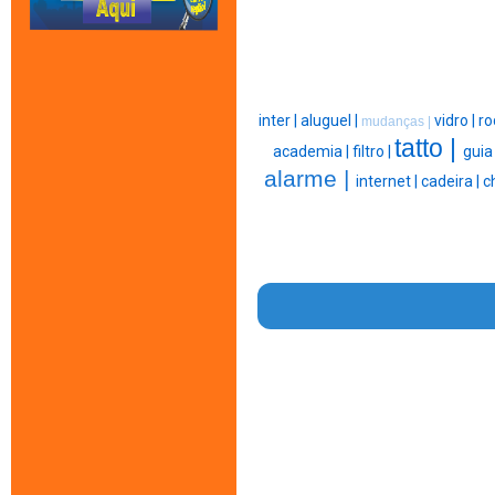
inter |
aluguel |
vidro |
ro
mudanças |
tatto |
academia |
filtro |
guia
alarme |
internet |
cadeira |
c