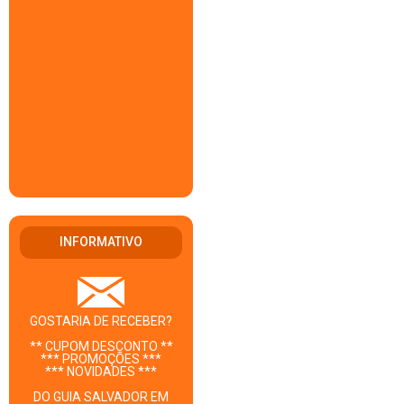
INFORMATIVO
GOSTARIA DE RECEBER?
** CUPOM DESCONTO **
*** PROMOÇÕES ***
*** NOVIDADES ***
DO GUIA SALVADOR EM