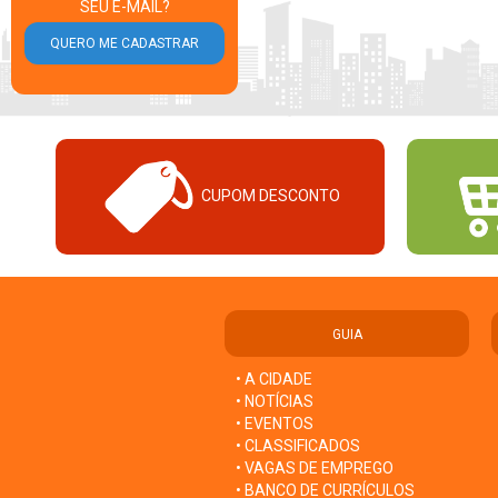
SEU E-MAIL?
CUPOM DESCONTO
GUIA
• A CIDADE
• NOTÍCIAS
• EVENTOS
• CLASSIFICADOS
• VAGAS DE EMPREGO
• BANCO DE CURRÍCULOS