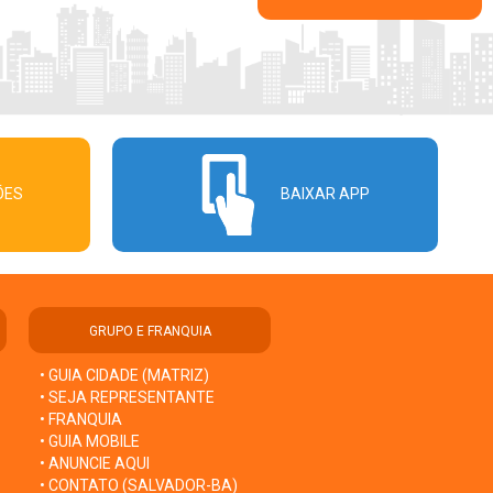
ÕES
BAIXAR APP
GRUPO E FRANQUIA
• GUIA CIDADE (MATRIZ)
• SEJA REPRESENTANTE
• FRANQUIA
• GUIA MOBILE
• ANUNCIE AQUI
• CONTATO (SALVADOR-BA)