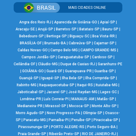
MAIS CIDADES ONLINE
Angra dos Reis-RJ
|
Aparecida de Goiânia-GO
|
Apiaí-SP
|
Aracaju-SE
|
Arujá-SP
|
Barretos-SP
|
Batatais-SP
|
Bauru-SP
|
Bebedouro-SP
|
Bertioga-SP
|
Biguaçu-SC
|
Boa Vista-RR
|
BRASÍLIA-DF
|
Brumado-BA
|
Cabreúva-SP
|
Cajamar-SP
|
Caldas Novas-GO
|
Campo Belo-MG
|
CAMPO GRANDE-MS
|
Campos Jordão-SP
|
Caraguatatuba-SP
|
Cardoso-SP
|
Ceilândia-DF
|
Cláudio-MG
|
Duque de Caxias-RJ
|
Garanhuns-PE
|
GOIÂNIA-GO
|
Guará-DF
|
Guarapuava-PR
|
Guariba-SP
|
Guarujá-SP
|
Iguapé-SP
|
Ilha Bela-SP
|
Ilha Comprida-SP
|
Itabirito-MG
|
Itaquaquecetuba-SP
|
Itaqui-RS
|
Ituiutaba-MG
|
Jaboticabal-SP
|
Jacareí-SP
|
José Raydan-MG
|
Lages-SC
|
Londrina-PR
|
Luís Correia-PI
|
MANAUS-AM
|
Matão-SP
|
Medianeira-PR
|
Mirassol-SP
|
Mococa-SP
|
Monte Alto-SP
|
Morro Agudo-SP
|
Novo Progresso-PA
|
Olímpia-SP
|
Osasco-
SP
|
Paracatu-MG
|
Parnaíba-PI
|
Peruíbe-SP
|
Piracicaba-SP
|
Pirassununga-SP
|
PORTO ALEGRE-RS
|
Porto Seguro-BA
|
Praia Grande-SP
|
Ribeirão Preto-SP
|
RIO DE JANEIRO-RJ
|