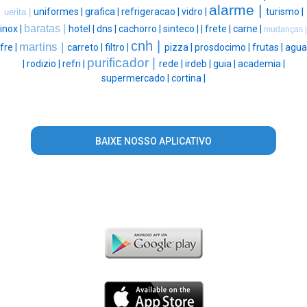
alarme |
uniformes |
grafica |
refrigeracao |
vidro |
turismo |
uerita |
baratas |
inox |
hotel |
dns |
cachorro |
sinteco |
|
frete |
carne |
mudanças |
cnh |
martins |
fre |
carreto |
filtro |
pizza |
prosdocimo |
frutas |
agua
purificador |
|
rodizio |
refri |
rede |
irdeb |
guia |
academia |
supermercado |
cortina |
BAIXE NOSSO APLICATIVO