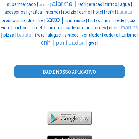
alarme |
supermercado |
refrigeracao |
tattoo |
agua |
uerita |
acessorios |
grafica |
internet |
rodizio |
carne |
hotel |
refri |
baratas |
tatto |
prosdocimo |
dns |
fre |
churrasco |
frutas |
inox |
|
rede |
guia |
martins
vidro |
cachorro |
irdeb |
carreto |
academia |
uniformes |
inter |
|
barata |
pizza |
frete |
aluguel |
sinteco |
ventilador |
cadeira |
turismo |
cnh |
purificador |
gws |
BAIXE NOSSO APLICATIVO