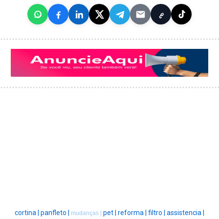
cortina |
panfleto |
pet |
reforma |
filtro |
assistencia |
mudanças |