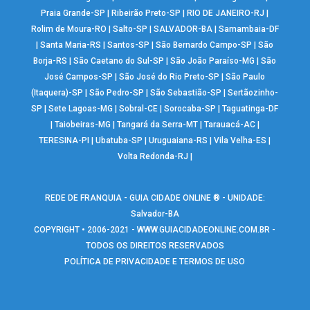
Praia Grande-SP
|
Ribeirão Preto-SP
|
RIO DE JANEIRO-RJ
|
Rolim de Moura-RO
|
Salto-SP
|
SALVADOR-BA
|
Samambaia-DF
|
Santa Maria-RS
|
Santos-SP
|
São Bernardo Campo-SP
|
São
Borja-RS
|
São Caetano do Sul-SP
|
São João Paraíso-MG
|
São
José Campos-SP
|
São José do Rio Preto-SP
|
São Paulo
(Itaquera)-SP
|
São Pedro-SP
|
São Sebastião-SP
|
Sertãozinho-
SP
|
Sete Lagoas-MG
|
Sobral-CE
|
Sorocaba-SP
|
Taguatinga-DF
|
Taiobeiras-MG
|
Tangará da Serra-MT
|
Tarauacá-AC
|
TERESINA-PI
|
Ubatuba-SP
|
Uruguaiana-RS
|
Vila Velha-ES
|
Volta Redonda-RJ
|
REDE DE FRANQUIA - GUIA CIDADE ONLINE ® - UNIDADE:
Salvador-BA
COPYRIGHT • 2006-2021 -
WWW.GUIACIDADEONLINE.COM.BR
-
TODOS OS DIREITOS RESERVADOS
POLÍTICA DE PRIVACIDADE E TERMOS DE USO