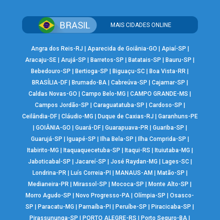
MAIS CIDADES ONLINE
Angra dos Reis-RJ
|
Aparecida de Goiânia-GO
|
Apiaí-SP
|
Aracaju-SE
|
Arujá-SP
|
Barretos-SP
|
Batatais-SP
|
Bauru-SP
|
Bebedouro-SP
|
Bertioga-SP
|
Biguaçu-SC
|
Boa Vista-RR
|
BRASÍLIA-DF
|
Brumado-BA
|
Cabreúva-SP
|
Cajamar-SP
|
Caldas Novas-GO
|
Campo Belo-MG
|
CAMPO GRANDE-MS
|
Campos Jordão-SP
|
Caraguatatuba-SP
|
Cardoso-SP
|
Ceilândia-DF
|
Cláudio-MG
|
Duque de Caxias-RJ
|
Garanhuns-PE
|
GOIÂNIA-GO
|
Guará-DF
|
Guarapuava-PR
|
Guariba-SP
|
Guarujá-SP
|
Iguapé-SP
|
Ilha Bela-SP
|
Ilha Comprida-SP
|
Itabirito-MG
|
Itaquaquecetuba-SP
|
Itaqui-RS
|
Ituiutaba-MG
|
Jaboticabal-SP
|
Jacareí-SP
|
José Raydan-MG
|
Lages-SC
|
Londrina-PR
|
Luís Correia-PI
|
MANAUS-AM
|
Matão-SP
|
Medianeira-PR
|
Mirassol-SP
|
Mococa-SP
|
Monte Alto-SP
|
Morro Agudo-SP
|
Novo Progresso-PA
|
Olímpia-SP
|
Osasco-
SP
|
Paracatu-MG
|
Parnaíba-PI
|
Peruíbe-SP
|
Piracicaba-SP
|
Pirassununga-SP
|
PORTO ALEGRE-RS
|
Porto Seguro-BA
|