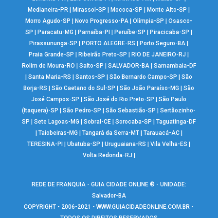
Medianeira-PR
|
Mirassol-SP
|
Mococa-SP
|
Monte Alto-SP
|
Morro Agudo-SP
|
Novo Progresso-PA
|
Olímpia-SP
|
Osasco-
SP
|
Paracatu-MG
|
Parnaíba-PI
|
Peruíbe-SP
|
Piracicaba-SP
|
Pirassununga-SP
|
PORTO ALEGRE-RS
|
Porto Seguro-BA
|
Praia Grande-SP
|
Ribeirão Preto-SP
|
RIO DE JANEIRO-RJ
|
Rolim de Moura-RO
|
Salto-SP
|
SALVADOR-BA
|
Samambaia-DF
|
Santa Maria-RS
|
Santos-SP
|
São Bernardo Campo-SP
|
São
Borja-RS
|
São Caetano do Sul-SP
|
São João Paraíso-MG
|
São
José Campos-SP
|
São José do Rio Preto-SP
|
São Paulo
(Itaquera)-SP
|
São Pedro-SP
|
São Sebastião-SP
|
Sertãozinho-
SP
|
Sete Lagoas-MG
|
Sobral-CE
|
Sorocaba-SP
|
Taguatinga-DF
|
Taiobeiras-MG
|
Tangará da Serra-MT
|
Tarauacá-AC
|
TERESINA-PI
|
Ubatuba-SP
|
Uruguaiana-RS
|
Vila Velha-ES
|
Volta Redonda-RJ
|
REDE DE FRANQUIA - GUIA CIDADE ONLINE ® - UNIDADE:
Salvador-BA
COPYRIGHT • 2006-2021 -
WWW.GUIACIDADEONLINE.COM.BR
-