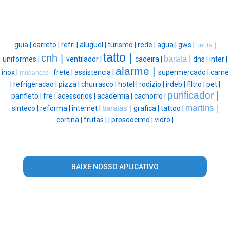
guia |
carreto |
refri |
aluguel |
turismo |
rede |
agua |
gws |
uerita |
tatto |
cnh |
barata |
uniformes |
ventilador |
cadeira |
dns |
inter |
alarme |
inox |
frete |
assistencia |
supermercado |
carne
mudanças |
|
refrigeracao |
pizza |
churrasco |
hotel |
rodizio |
irdeb |
filtro |
pet |
purificador |
panfleto |
fre |
acessorios |
academia |
cachorro |
martins |
sinteco |
reforma |
internet |
baratas |
grafica |
tattoo |
cortina |
frutas |
|
prosdocimo |
vidro |
BAIXE NOSSO APLICATIVO