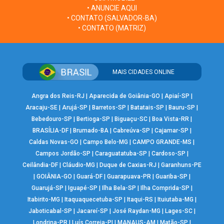
• ANUNCIE AQUI
• CONTATO (SALVADOR-BA)
• CONTATO (MATRIZ)
MAIS CIDADES ONLINE
Angra dos Reis-RJ
|
Aparecida de Goiânia-GO
|
Apiaí-SP
|
Aracaju-SE
|
Arujá-SP
|
Barretos-SP
|
Batatais-SP
|
Bauru-SP
|
Bebedouro-SP
|
Bertioga-SP
|
Biguaçu-SC
|
Boa Vista-RR
|
BRASÍLIA-DF
|
Brumado-BA
|
Cabreúva-SP
|
Cajamar-SP
|
Caldas Novas-GO
|
Campo Belo-MG
|
CAMPO GRANDE-MS
|
Campos Jordão-SP
|
Caraguatatuba-SP
|
Cardoso-SP
|
Ceilândia-DF
|
Cláudio-MG
|
Duque de Caxias-RJ
|
Garanhuns-PE
|
GOIÂNIA-GO
|
Guará-DF
|
Guarapuava-PR
|
Guariba-SP
|
Guarujá-SP
|
Iguapé-SP
|
Ilha Bela-SP
|
Ilha Comprida-SP
|
Itabirito-MG
|
Itaquaquecetuba-SP
|
Itaqui-RS
|
Ituiutaba-MG
|
Jaboticabal-SP
|
Jacareí-SP
|
José Raydan-MG
|
Lages-SC
|
Londrina-PR
|
Luís Correia-PI
|
MANAUS-AM
|
Matão-SP
|