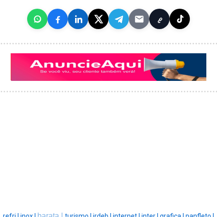
barata |
refri |
inox |
turismo |
irdeb |
internet |
inter |
grafica |
panfleto |