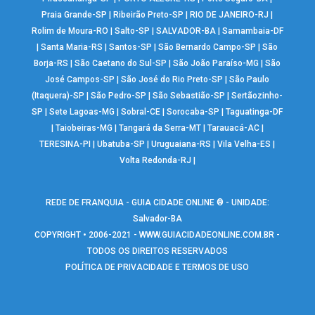
Praia Grande-SP
|
Ribeirão Preto-SP
|
RIO DE JANEIRO-RJ
|
Rolim de Moura-RO
|
Salto-SP
|
SALVADOR-BA
|
Samambaia-DF
|
Santa Maria-RS
|
Santos-SP
|
São Bernardo Campo-SP
|
São
Borja-RS
|
São Caetano do Sul-SP
|
São João Paraíso-MG
|
São
José Campos-SP
|
São José do Rio Preto-SP
|
São Paulo
(Itaquera)-SP
|
São Pedro-SP
|
São Sebastião-SP
|
Sertãozinho-
SP
|
Sete Lagoas-MG
|
Sobral-CE
|
Sorocaba-SP
|
Taguatinga-DF
|
Taiobeiras-MG
|
Tangará da Serra-MT
|
Tarauacá-AC
|
TERESINA-PI
|
Ubatuba-SP
|
Uruguaiana-RS
|
Vila Velha-ES
|
Volta Redonda-RJ
|
REDE DE FRANQUIA - GUIA CIDADE ONLINE ® - UNIDADE:
Salvador-BA
COPYRIGHT • 2006-2021 -
WWW.GUIACIDADEONLINE.COM.BR
-
TODOS OS DIREITOS RESERVADOS
POLÍTICA DE PRIVACIDADE E TERMOS DE USO