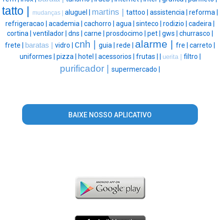
tatto |
martins |
aluguel |
tattoo |
assistencia |
reforma |
mudanças |
refrigeracao |
academia |
cachorro |
agua |
sinteco |
rodizio |
cadeira |
cortina |
ventilador |
dns |
carne |
prosdocimo |
pet |
gws |
churrasco |
alarme |
cnh |
frete |
baratas |
vidro |
guia |
rede |
fre |
carreto |
uniformes |
pizza |
hotel |
acessorios |
frutas |
|
filtro |
uerita |
purificador |
supermercado |
BAIXE NOSSO APLICATIVO