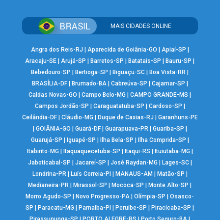
MAIS CIDADES ONLINE
Angra dos Reis-RJ
|
Aparecida de Goiânia-GO
|
Apiaí-SP
|
Aracaju-SE
|
Arujá-SP
|
Barretos-SP
|
Batatais-SP
|
Bauru-SP
|
Bebedouro-SP
|
Bertioga-SP
|
Biguaçu-SC
|
Boa Vista-RR
|
BRASÍLIA-DF
|
Brumado-BA
|
Cabreúva-SP
|
Cajamar-SP
|
Caldas Novas-GO
|
Campo Belo-MG
|
CAMPO GRANDE-MS
|
Campos Jordão-SP
|
Caraguatatuba-SP
|
Cardoso-SP
|
Ceilândia-DF
|
Cláudio-MG
|
Duque de Caxias-RJ
|
Garanhuns-PE
|
GOIÂNIA-GO
|
Guará-DF
|
Guarapuava-PR
|
Guariba-SP
|
Guarujá-SP
|
Iguapé-SP
|
Ilha Bela-SP
|
Ilha Comprida-SP
|
Itabirito-MG
|
Itaquaquecetuba-SP
|
Itaqui-RS
|
Ituiutaba-MG
|
Jaboticabal-SP
|
Jacareí-SP
|
José Raydan-MG
|
Lages-SC
|
Londrina-PR
|
Luís Correia-PI
|
MANAUS-AM
|
Matão-SP
|
Medianeira-PR
|
Mirassol-SP
|
Mococa-SP
|
Monte Alto-SP
|
Morro Agudo-SP
|
Novo Progresso-PA
|
Olímpia-SP
|
Osasco-
SP
|
Paracatu-MG
|
Parnaíba-PI
|
Peruíbe-SP
|
Piracicaba-SP
|
Pirassununga-SP
|
PORTO ALEGRE-RS
|
Porto Seguro-BA
|