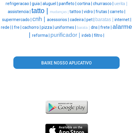
refrigeracao |
guia |
aluguel |
panfleto |
cortina |
churrasco |
uerita |
tatto |
assistencia |
tattoo |
vidro |
frutas |
carreto |
mudanças |
cnh |
baratas |
supermercado |
acessorios |
cadeira |
pet |
internet |
alarme
rede |
|
fre |
cachorro |
pizza |
uniformes |
dns |
frete |
barata |
|
purificador |
reforma |
irdeb |
filtro |
BAIXE NOSSO APLICATIVO