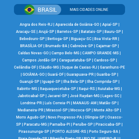
MAIS CIDADES ONLINE
Angra dos Reis-RJ
|
Aparecida de Goiânia-GO
|
Apiaí-SP
|
Aracaju-SE
|
Arujá-SP
|
Barretos-SP
|
Batatais-SP
|
Bauru-SP
|
Bebedouro-SP
|
Bertioga-SP
|
Biguaçu-SC
|
Boa Vista-RR
|
BRASÍLIA-DF
|
Brumado-BA
|
Cabreúva-SP
|
Cajamar-SP
|
Caldas Novas-GO
|
Campo Belo-MG
|
CAMPO GRANDE-MS
|
Campos Jordão-SP
|
Caraguatatuba-SP
|
Cardoso-SP
|
Ceilândia-DF
|
Cláudio-MG
|
Duque de Caxias-RJ
|
Garanhuns-PE
|
GOIÂNIA-GO
|
Guará-DF
|
Guarapuava-PR
|
Guariba-SP
|
Guarujá-SP
|
Iguapé-SP
|
Ilha Bela-SP
|
Ilha Comprida-SP
|
Itabirito-MG
|
Itaquaquecetuba-SP
|
Itaqui-RS
|
Ituiutaba-MG
|
Jaboticabal-SP
|
Jacareí-SP
|
José Raydan-MG
|
Lages-SC
|
Londrina-PR
|
Luís Correia-PI
|
MANAUS-AM
|
Matão-SP
|
Medianeira-PR
|
Mirassol-SP
|
Mococa-SP
|
Monte Alto-SP
|
Morro Agudo-SP
|
Novo Progresso-PA
|
Olímpia-SP
|
Osasco-
SP
|
Paracatu-MG
|
Parnaíba-PI
|
Peruíbe-SP
|
Piracicaba-SP
|
Pirassununga-SP
|
PORTO ALEGRE-RS
|
Porto Seguro-BA
|
Praia Grande-SP
|
Ribeirão Preto-SP
|
RIO DE JANEIRO-RJ
|