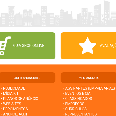
GUIA SHOP ONLINE
AVALIAÇ
QUER ANUNCIAR ?
MEU ANÚNCIO
• PUBLICIDADE
• ASSINANTES (EMPRESARIAL)
• MÍDIA KIT
• EVENTOS E CIA
• PLANOS DE ANÚNCIO
• CLASSIFICADOS
• WEB SITES
• EMPREGOS
• DEPOIMENTOS
• CURRÍCULOS
• ANUNCIE AQUI
• REPRESENTANTES