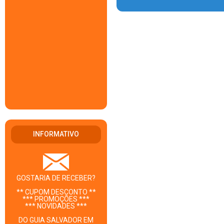
INFORMATIVO
GOSTARIA DE RECEBER?
** CUPOM DESCONTO **
*** PROMOÇÕES ***
*** NOVIDADES ***
DO GUIA SALVADOR EM