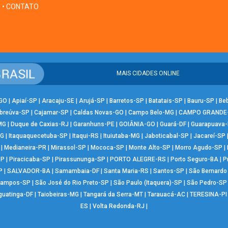
• CONTATO
MAIS CIDADES ONLINE
-GO
|
Apiaí-SP
|
Aracaju-SE
|
Arujá-SP
|
Barretos-SP
|
Batatais-SP
|
Bauru-SP
|
Be
breúva-SP
|
Cajamar-SP
|
Caldas Novas-GO
|
Campo Belo-MG
|
CAMPO GRANDE
MG
|
Duque de Caxias-RJ
|
Garanhuns-PE
|
GOIÂNIA-GO
|
Guará-DF
|
Guarapuava
MG
|
Itaquaquecetuba-SP
|
Itaqui-RS
|
Ituiutaba-MG
|
Jaboticabal-SP
|
Jacareí-SP
|
Medianeira-PR
|
Mirassol-SP
|
Mococa-SP
|
Monte Alto-SP
|
Morro Agudo-SP
|
SP
|
Piracicaba-SP
|
Pirassununga-SP
|
PORTO ALEGRE-RS
|
Porto Seguro-BA
|
P
P
|
SALVADOR-BA
|
Samambaia-DF
|
Santa Maria-RS
|
Santos-SP
|
São Bernard
Campos-SP
|
São José do Rio Preto-SP
|
São Paulo (Itaquera)-SP
|
São Pedro-SP
guatinga-DF
|
Taiobeiras-MG
|
Tangará da Serra-MT
|
Tarauacá-AC
|
TERESINA-PI
ES
|
Volta Redonda-RJ
|