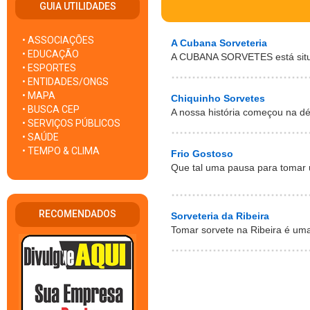
GUIA UTILIDADES
• ASSOCIAÇÕES
A Cubana Sorveteria
• EDUCAÇÃO
A CUBANA SORVETES está situad
• ESPORTES
• ENTIDADES/ONGS
• MAPA
Chiquinho Sorvetes
• BUSCA CEP
A nossa história começou na dé
• SERVIÇOS PÚBLICOS
• SAÚDE
• TEMPO & CLIMA
Frio Gostoso
Que tal uma pausa para tomar
RECOMENDADOS
Sorveteria da Ribeira
Tomar sorvete na Ribeira é uma