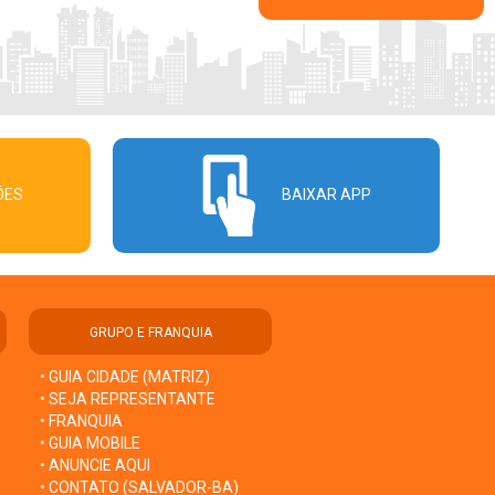
ÕES
BAIXAR APP
GRUPO E FRANQUIA
• GUIA CIDADE (MATRIZ)
• SEJA REPRESENTANTE
• FRANQUIA
• GUIA MOBILE
• ANUNCIE AQUI
• CONTATO (SALVADOR-BA)