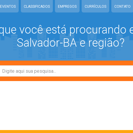
EVENTOS
CLASSIFICADOS
EMPREGOS
CURRÍCULOS
CONTATO
que você está procurando
Salvador-BA e região?