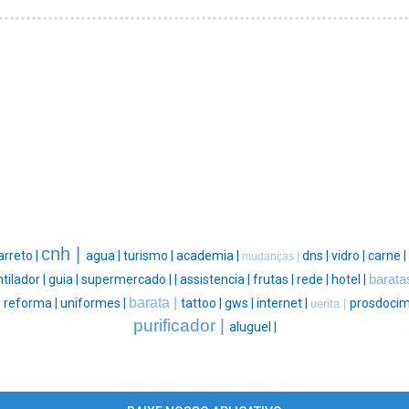
cnh |
arreto |
agua |
turismo |
academia |
dns |
vidro |
carne |
mudanças |
tilador |
guia |
supermercado |
|
assistencia |
frutas |
rede |
hotel |
barata
barata |
|
reforma |
uniformes |
tattoo |
gws |
internet |
prosdocim
uerita |
purificador |
aluguel |