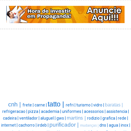
tatto |
cnh |
baratas |
frete |
carne |
refri |
turismo |
vidro |
refrigeracao |
pizza |
academia |
uniformes |
acessorios |
assistencia |
martins |
cadeira |
ventilador |
aluguel |
gws |
rodizio |
grafica |
rede |
purificador |
internet |
cachorro |
irdeb |
dns |
agua |
inox |
mudanças |