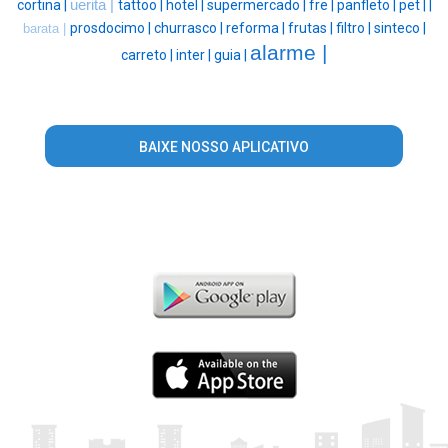
cortina |
uerita |
tattoo |
hotel |
supermercado |
fre |
panfleto |
pet |
|
prosdocimo |
churrasco |
reforma |
frutas |
filtro |
sinteco |
barata |
alarme |
carreto |
inter |
guia |
BAIXE NOSSO APLICATIVO