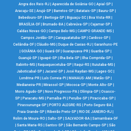
Angra dos Reis-RJ
|
Aparecida de Goiânia-GO
|
Apiaí-SP
|
Aracaju-SE
|
Arujá-SP
|
Barretos-SP
|
Batatais-SP
|
Bauru-SP
|
Bebedouro-SP
|
Bertioga-SP
|
Biguaçu-SC
|
Boa Vista-RR
|
BRASÍLIA-DF
|
Brumado-BA
|
Cabreúva-SP
|
Cajamar-SP
|
Caldas Novas-GO
|
Campo Belo-MG
|
CAMPO GRANDE-MS
|
Campos Jordão-SP
|
Caraguatatuba-SP
|
Cardoso-SP
|
Ceilândia-DF
|
Cláudio-MG
|
Duque de Caxias-RJ
|
Garanhuns-PE
|
GOIÂNIA-GO
|
Guará-DF
|
Guarapuava-PR
|
Guariba-SP
|
Guarujá-SP
|
Iguapé-SP
|
Ilha Bela-SP
|
Ilha Comprida-SP
|
Itabirito-MG
|
Itaquaquecetuba-SP
|
Itaqui-RS
|
Ituiutaba-MG
|
Jaboticabal-SP
|
Jacareí-SP
|
José Raydan-MG
|
Lages-SC
|
Londrina-PR
|
Luís Correia-PI
|
MANAUS-AM
|
Matão-SP
|
Medianeira-PR
|
Mirassol-SP
|
Mococa-SP
|
Monte Alto-SP
|
Morro Agudo-SP
|
Novo Progresso-PA
|
Olímpia-SP
|
Osasco-
SP
|
Paracatu-MG
|
Parnaíba-PI
|
Peruíbe-SP
|
Piracicaba-SP
|
Pirassununga-SP
|
PORTO ALEGRE-RS
|
Porto Seguro-BA
|
Praia Grande-SP
|
Ribeirão Preto-SP
|
RIO DE JANEIRO-RJ
|
Rolim de Moura-RO
|
Salto-SP
|
SALVADOR-BA
|
Samambaia-DF
|
Santa Maria-RS
|
Santos-SP
|
São Bernardo Campo-SP
|
São