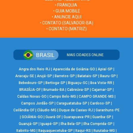
• FRANQUIA
• GUIA MOBILE
• ANUNCIE AQUI
• CONTATO (SALVADOR-BA)
• CONTATO (MATRIZ)
MAIS CIDADES ONLINE
Angra dos Reis-RJ
|
Aparecida de Goiânia-GO
|
Apiaí-SP
|
Aracaju-SE
|
Arujá-SP
|
Barretos-SP
|
Batatais-SP
|
Bauru-SP
|
Bebedouro-SP
|
Bertioga-SP
|
Biguaçu-SC
|
Boa Vista-RR
|
BRASÍLIA-DF
|
Brumado-BA
|
Cabreúva-SP
|
Cajamar-SP
|
Caldas Novas-GO
|
Campo Belo-MG
|
CAMPO GRANDE-MS
|
Campos Jordão-SP
|
Caraguatatuba-SP
|
Cardoso-SP
|
Ceilândia-DF
|
Cláudio-MG
|
Duque de Caxias-RJ
|
Garanhuns-PE
|
GOIÂNIA-GO
|
Guará-DF
|
Guarapuava-PR
|
Guariba-SP
|
Guarujá-SP
|
Iguapé-SP
|
Ilha Bela-SP
|
Ilha Comprida-SP
|
Itabirito-MG
|
Itaquaquecetuba-SP
|
Itaqui-RS
|
Ituiutaba-MG
|