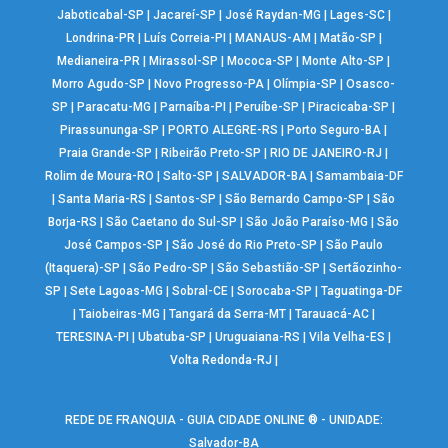
Jaboticabal-SP
|
Jacareí-SP
|
José Raydan-MG
|
Lages-SC
|
Londrina-PR
|
Luís Correia-PI
|
MANAUS-AM
|
Matão-SP
|
Medianeira-PR
|
Mirassol-SP
|
Mococa-SP
|
Monte Alto-SP
|
Morro Agudo-SP
|
Novo Progresso-PA
|
Olímpia-SP
|
Osasco-
SP
|
Paracatu-MG
|
Parnaíba-PI
|
Peruíbe-SP
|
Piracicaba-SP
|
Pirassununga-SP
|
PORTO ALEGRE-RS
|
Porto Seguro-BA
|
Praia Grande-SP
|
Ribeirão Preto-SP
|
RIO DE JANEIRO-RJ
|
Rolim de Moura-RO
|
Salto-SP
|
SALVADOR-BA
|
Samambaia-DF
|
Santa Maria-RS
|
Santos-SP
|
São Bernardo Campo-SP
|
São
Borja-RS
|
São Caetano do Sul-SP
|
São João Paraíso-MG
|
São
José Campos-SP
|
São José do Rio Preto-SP
|
São Paulo
(Itaquera)-SP
|
São Pedro-SP
|
São Sebastião-SP
|
Sertãozinho-
SP
|
Sete Lagoas-MG
|
Sobral-CE
|
Sorocaba-SP
|
Taguatinga-DF
|
Taiobeiras-MG
|
Tangará da Serra-MT
|
Tarauacá-AC
|
TERESINA-PI
|
Ubatuba-SP
|
Uruguaiana-RS
|
Vila Velha-ES
|
Volta Redonda-RJ
|
REDE DE FRANQUIA - GUIA CIDADE ONLINE ® - UNIDADE:
Salvador-BA