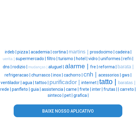
martins |
irdeb |
pizza |
academia |
cortina |
prosdocimo |
cadeira |
supermercado |
filtro |
turismo |
hotel |
vidro |
uniformes |
refri |
uerita |
alarme |
barata |
dns |
rodizio |
aluguel |
fre |
reforma |
mudanças |
cnh |
refrigeracao |
churrasco |
inox |
cachorro |
acessorios |
gws |
tatto |
purificador |
ventilador |
agua |
tattoo |
internet |
baratas |
rede |
panfleto |
guia |
assistencia |
carne |
frete |
inter |
frutas |
|
carreto |
sinteco |
pet |
grafica |
BAIXE NOSSO APLICATIVO