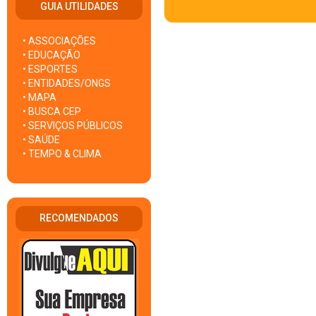
GUIA UTILIDADES
• ASSOCIAÇÕES
• EDUCAÇÃO
• ESPORTES
• ENTIDADES/ONGS
• MAPA
• BUSCA CEP
• SERVIÇOS PÚBLICOS
• SAÚDE
• TEMPO & CLIMA
RECOMENDADOS