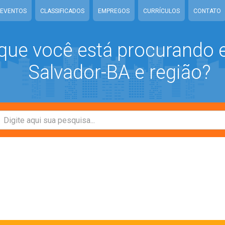
EVENTOS
CLASSIFICADOS
EMPREGOS
CURRÍCULOS
CONTATO
que você está procurando
Salvador-BA e região?