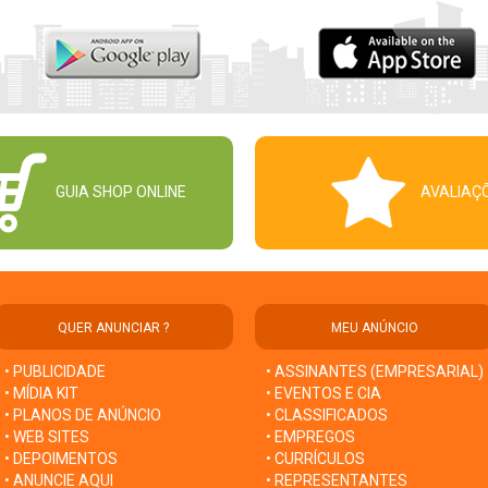
GUIA SHOP ONLINE
AVALIAÇ
QUER ANUNCIAR ?
MEU ANÚNCIO
• PUBLICIDADE
• ASSINANTES (EMPRESARIAL)
• MÍDIA KIT
• EVENTOS E CIA
• PLANOS DE ANÚNCIO
• CLASSIFICADOS
• WEB SITES
• EMPREGOS
• DEPOIMENTOS
• CURRÍCULOS
• ANUNCIE AQUI
• REPRESENTANTES