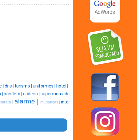
e |
dns |
turismo |
uniformes |
hotel |
o |
panfleto |
cadeira |
supermercado
alarme |
inter
barata |
mudanças |