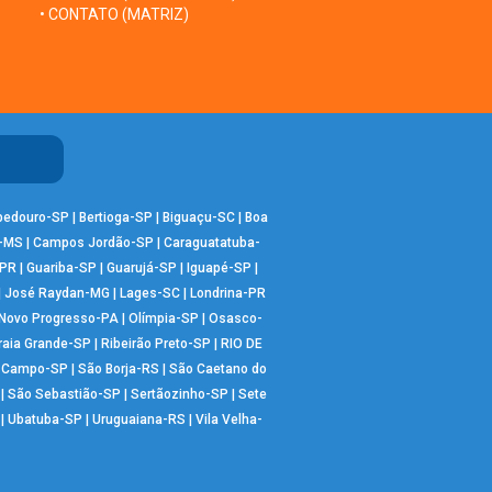
• CONTATO (MATRIZ)
bedouro-SP
|
Bertioga-SP
|
Biguaçu-SC
|
Boa
-MS
|
Campos Jordão-SP
|
Caraguatatuba-
-PR
|
Guariba-SP
|
Guarujá-SP
|
Iguapé-SP
|
|
José Raydan-MG
|
Lages-SC
|
Londrina-PR
Novo Progresso-PA
|
Olímpia-SP
|
Osasco-
raia Grande-SP
|
Ribeirão Preto-SP
|
RIO DE
o Campo-SP
|
São Borja-RS
|
São Caetano do
|
São Sebastião-SP
|
Sertãozinho-SP
|
Sete
|
Ubatuba-SP
|
Uruguaiana-RS
|
Vila Velha-