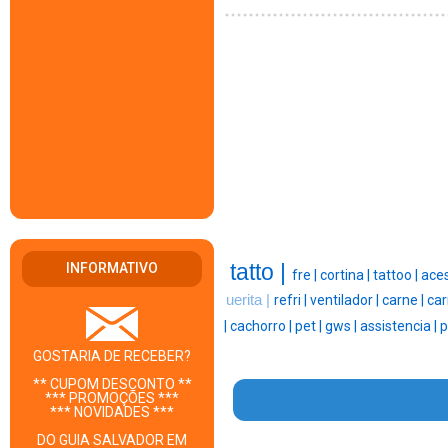
tatto |
INFORMATIVO
fre |
cortina |
tattoo |
aces
uerita |
refri |
ventilador |
carne |
car
|
cachorro |
pet |
gws |
assistencia |
p
GOSTARIA DE RECEBER?
** CUPOM DESCONTO **
*** PROMOÇÕES ***
*** NOVIDADES ***
DO GUIA SALVADOR EM