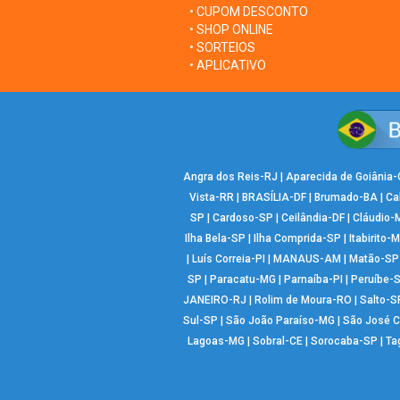
• CUPOM DESCONTO
• SHOP ONLINE
• SORTEIOS
• APLICATIVO
Angra dos Reis-RJ
|
Aparecida de Goiânia
Vista-RR
|
BRASÍLIA-DF
|
Brumado-BA
|
Ca
SP
|
Cardoso-SP
|
Ceilândia-DF
|
Cláudio-
Ilha Bela-SP
|
Ilha Comprida-SP
|
Itabirito-
|
Luís Correia-PI
|
MANAUS-AM
|
Matão-SP
SP
|
Paracatu-MG
|
Parnaíba-PI
|
Peruíbe-
JANEIRO-RJ
|
Rolim de Moura-RO
|
Salto-S
Sul-SP
|
São João Paraíso-MG
|
São José 
Lagoas-MG
|
Sobral-CE
|
Sorocaba-SP
|
Ta