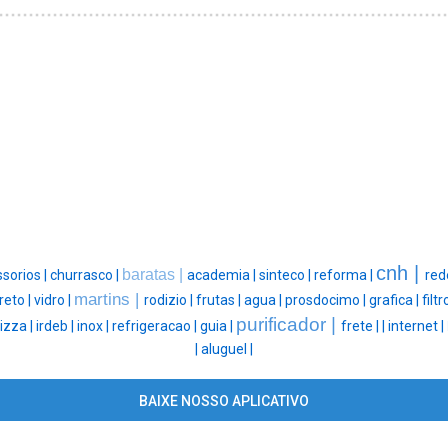
cnh |
baratas |
sorios |
churrasco |
academia |
sinteco |
reforma |
red
martins |
reto |
vidro |
rodizio |
frutas |
agua |
prosdocimo |
grafica |
filtr
purificador |
izza |
irdeb |
inox |
refrigeracao |
guia |
frete |
|
internet |
|
aluguel |
BAIXE NOSSO APLICATIVO