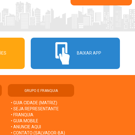
ÕES
BAIXAR APP
GRUPO E FRANQUIA
• GUIA CIDADE (MATRIZ)
• SEJA REPRESENTANTE
• FRANQUIA
• GUIA MOBILE
• ANUNCIE AQUI
• CONTATO (SALVADOR-BA)