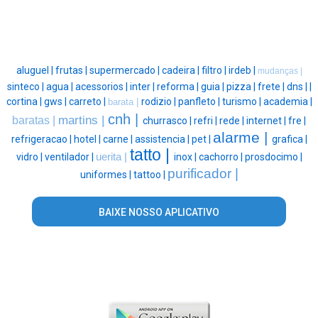
aluguel |
frutas |
supermercado |
cadeira |
filtro |
irdeb |
mudanças |
sinteco |
agua |
acessorios |
inter |
reforma |
guia |
pizza |
frete |
dns |
|
cortina |
gws |
carreto |
rodizio |
panfleto |
turismo |
academia |
barata |
cnh |
martins |
baratas |
churrasco |
refri |
rede |
internet |
fre |
alarme |
refrigeracao |
hotel |
carne |
assistencia |
pet |
grafica |
tatto |
vidro |
ventilador |
uerita |
inox |
cachorro |
prosdocimo |
purificador |
uniformes |
tattoo |
BAIXE NOSSO APLICATIVO