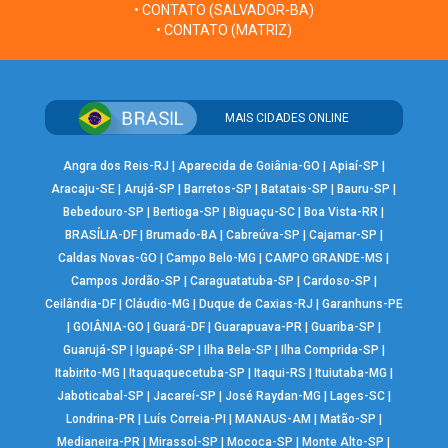
• CONTATO (SALVADOR-BA)
• CONTATO (MATRIZ)
MAIS CIDADES ONLINE
Angra dos Reis-RJ
|
Aparecida de Goiânia-GO
|
Apiaí-SP
|
Aracaju-SE
|
Arujá-SP
|
Barretos-SP
|
Batatais-SP
|
Bauru-SP
|
Bebedouro-SP
|
Bertioga-SP
|
Biguaçu-SC
|
Boa Vista-RR
|
BRASÍLIA-DF
|
Brumado-BA
|
Cabreúva-SP
|
Cajamar-SP
|
Caldas Novas-GO
|
Campo Belo-MG
|
CAMPO GRANDE-MS
|
Campos Jordão-SP
|
Caraguatatuba-SP
|
Cardoso-SP
|
Ceilândia-DF
|
Cláudio-MG
|
Duque de Caxias-RJ
|
Garanhuns-PE
|
GOIÂNIA-GO
|
Guará-DF
|
Guarapuava-PR
|
Guariba-SP
|
Guarujá-SP
|
Iguapé-SP
|
Ilha Bela-SP
|
Ilha Comprida-SP
|
Itabirito-MG
|
Itaquaquecetuba-SP
|
Itaqui-RS
|
Ituiutaba-MG
|
Jaboticabal-SP
|
Jacareí-SP
|
José Raydan-MG
|
Lages-SC
|
Londrina-PR
|
Luís Correia-PI
|
MANAUS-AM
|
Matão-SP
|
Medianeira-PR
|
Mirassol-SP
|
Mococa-SP
|
Monte Alto-SP
|