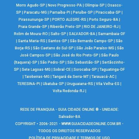
Morro Agudo-SP
|
Novo Progresso-PA
|
Olímpia-SP
|
Osasco-
SP
|
Paracatu-MG
|
Parnaíba-PI
|
Peruíbe-SP
|
Piracicaba-SP
|
Pirassununga-SP
|
PORTO ALEGRE-RS
|
Porto Seguro-BA
|
Praia Grande-SP
|
Ribeirão Preto-SP
|
RIO DE JANEIRO-RJ
|
Rolim de Moura-RO
|
Salto-SP
|
SALVADOR-BA
|
Samambaia-DF
|
Santa Maria-RS
|
Santos-SP
|
São Bernardo Campo-SP
|
São
Borja-RS
|
São Caetano do Sul-SP
|
São João Paraíso-MG
|
São
José Campos-SP
|
São José do Rio Preto-SP
|
São Paulo
(Itaquera)-SP
|
São Pedro-SP
|
São Sebastião-SP
|
Sertãozinho-
SP
|
Sete Lagoas-MG
|
Sobral-CE
|
Sorocaba-SP
|
Taguatinga-DF
|
Taiobeiras-MG
|
Tangará da Serra-MT
|
Tarauacá-AC
|
TERESINA-PI
|
Ubatuba-SP
|
Uruguaiana-RS
|
Vila Velha-ES
|
Volta Redonda-RJ
|
REDE DE FRANQUIA - GUIA CIDADE ONLINE ® - UNIDADE:
Salvador-BA
COPYRIGHT • 2006-2021 -
WWW.GUIACIDADEONLINE.COM.BR
-
TODOS OS DIREITOS RESERVADOS
POLÍTICA DE PRIVACIDADE E TERMOS DE USO