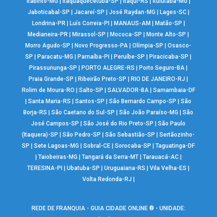
Itabirito-MG
|
Itaquaquecetuba-SP
|
Itaqui-RS
|
Ituiutaba-MG
|
Jaboticabal-SP
|
Jacareí-SP
|
José Raydan-MG
|
Lages-SC
|
Londrina-PR
|
Luís Correia-PI
|
MANAUS-AM
|
Matão-SP
|
Medianeira-PR
|
Mirassol-SP
|
Mococa-SP
|
Monte Alto-SP
|
Morro Agudo-SP
|
Novo Progresso-PA
|
Olímpia-SP
|
Osasco-
SP
|
Paracatu-MG
|
Parnaíba-PI
|
Peruíbe-SP
|
Piracicaba-SP
|
Pirassununga-SP
|
PORTO ALEGRE-RS
|
Porto Seguro-BA
|
Praia Grande-SP
|
Ribeirão Preto-SP
|
RIO DE JANEIRO-RJ
|
Rolim de Moura-RO
|
Salto-SP
|
SALVADOR-BA
|
Samambaia-DF
|
Santa Maria-RS
|
Santos-SP
|
São Bernardo Campo-SP
|
São
Borja-RS
|
São Caetano do Sul-SP
|
São João Paraíso-MG
|
São
José Campos-SP
|
São José do Rio Preto-SP
|
São Paulo
(Itaquera)-SP
|
São Pedro-SP
|
São Sebastião-SP
|
Sertãozinho-
SP
|
Sete Lagoas-MG
|
Sobral-CE
|
Sorocaba-SP
|
Taguatinga-DF
|
Taiobeiras-MG
|
Tangará da Serra-MT
|
Tarauacá-AC
|
TERESINA-PI
|
Ubatuba-SP
|
Uruguaiana-RS
|
Vila Velha-ES
|
Volta Redonda-RJ
|
REDE DE FRANQUIA - GUIA CIDADE ONLINE ® - UNIDADE: