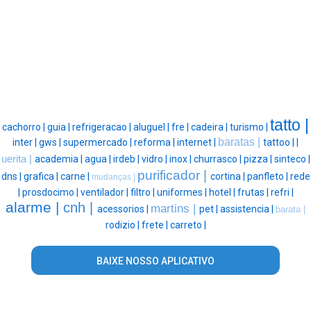
tatto |
cachorro |
guia |
refrigeracao |
aluguel |
fre |
cadeira |
turismo |
baratas |
inter |
gws |
supermercado |
reforma |
internet |
tattoo |
|
uerita |
academia |
agua |
irdeb |
vidro |
inox |
churrasco |
pizza |
sinteco |
purificador |
dns |
grafica |
carne |
cortina |
panfleto |
rede
mudanças |
|
prosdocimo |
ventilador |
filtro |
uniformes |
hotel |
frutas |
refri |
alarme |
cnh |
martins |
acessorios |
pet |
assistencia |
barata |
rodizio |
frete |
carreto |
BAIXE NOSSO APLICATIVO