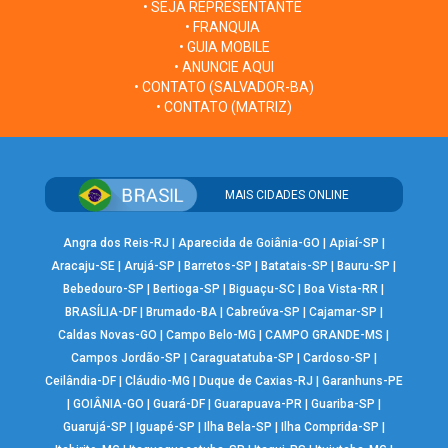
• SEJA REPRESENTANTE
• FRANQUIA
• GUIA MOBILE
• ANUNCIE AQUI
• CONTATO (SALVADOR-BA)
• CONTATO (MATRIZ)
MAIS CIDADES ONLINE
Angra dos Reis-RJ
|
Aparecida de Goiânia-GO
|
Apiaí-SP
|
Aracaju-SE
|
Arujá-SP
|
Barretos-SP
|
Batatais-SP
|
Bauru-SP
|
Bebedouro-SP
|
Bertioga-SP
|
Biguaçu-SC
|
Boa Vista-RR
|
BRASÍLIA-DF
|
Brumado-BA
|
Cabreúva-SP
|
Cajamar-SP
|
Caldas Novas-GO
|
Campo Belo-MG
|
CAMPO GRANDE-MS
|
Campos Jordão-SP
|
Caraguatatuba-SP
|
Cardoso-SP
|
Ceilândia-DF
|
Cláudio-MG
|
Duque de Caxias-RJ
|
Garanhuns-PE
|
GOIÂNIA-GO
|
Guará-DF
|
Guarapuava-PR
|
Guariba-SP
|
Guarujá-SP
|
Iguapé-SP
|
Ilha Bela-SP
|
Ilha Comprida-SP
|