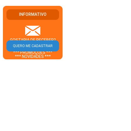
INFORMATIVO
GOSTARIA DE RECEBER?
** CUPOM DESCONTO **
*** PROMOÇÕES ***
*** NOVIDADES ***
DO GUIA SALVADOR EM SEU
E-MAIL?