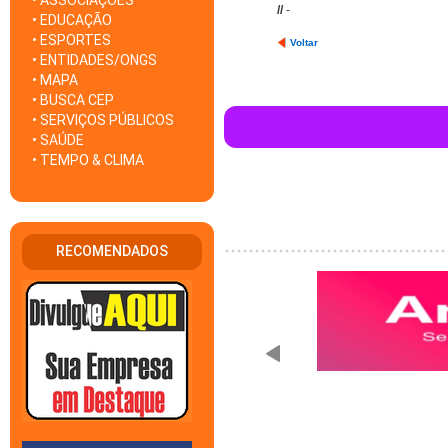
• ASSOCIAÇÕES
//
-
• EDUCAÇÃO
• ESPORTES
Voltar
• ENTIDADES/ONGS
• MAPA
• BUSCA CEP
• SERVIÇOS PÚBLICOS
• SAÚDE
• TEMPO & CLIMA
RECOMENDADOS