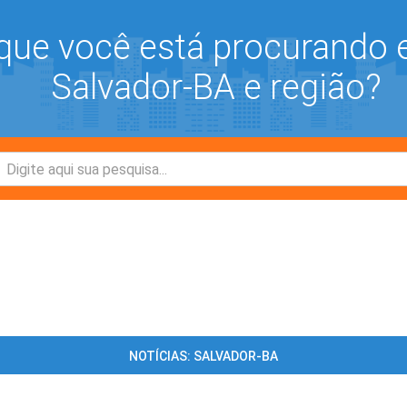
que você está procurando
Salvador-BA e região?
NOTÍCIAS: SALVADOR-BA