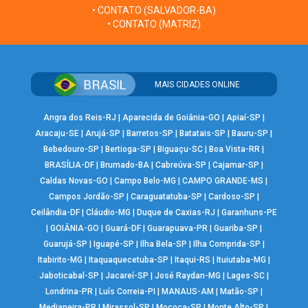
• CONTATO (SALVADOR-BA)
• CONTATO (MATRIZ)
MAIS CIDADES ONLINE
Angra dos Reis-RJ
|
Aparecida de Goiânia-GO
|
Apiaí-SP
|
Aracaju-SE
|
Arujá-SP
|
Barretos-SP
|
Batatais-SP
|
Bauru-SP
|
Bebedouro-SP
|
Bertioga-SP
|
Biguaçu-SC
|
Boa Vista-RR
|
BRASÍLIA-DF
|
Brumado-BA
|
Cabreúva-SP
|
Cajamar-SP
|
Caldas Novas-GO
|
Campo Belo-MG
|
CAMPO GRANDE-MS
|
Campos Jordão-SP
|
Caraguatatuba-SP
|
Cardoso-SP
|
Ceilândia-DF
|
Cláudio-MG
|
Duque de Caxias-RJ
|
Garanhuns-PE
|
GOIÂNIA-GO
|
Guará-DF
|
Guarapuava-PR
|
Guariba-SP
|
Guarujá-SP
|
Iguapé-SP
|
Ilha Bela-SP
|
Ilha Comprida-SP
|
Itabirito-MG
|
Itaquaquecetuba-SP
|
Itaqui-RS
|
Ituiutaba-MG
|
Jaboticabal-SP
|
Jacareí-SP
|
José Raydan-MG
|
Lages-SC
|
Londrina-PR
|
Luís Correia-PI
|
MANAUS-AM
|
Matão-SP
|
Medianeira-PR
|
Mirassol-SP
|
Mococa-SP
|
Monte Alto-SP
|