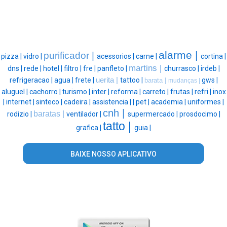
alarme |
purificador |
pizza |
vidro |
acessorios |
carne |
cortina |
martins |
dns |
rede |
hotel |
filtro |
fre |
panfleto |
churrasco |
irdeb |
refrigeracao |
agua |
frete |
uerita |
tattoo |
gws |
barata |
mudanças |
aluguel |
cachorro |
turismo |
inter |
reforma |
carreto |
frutas |
refri |
inox
|
internet |
sinteco |
cadeira |
assistencia |
|
pet |
academia |
uniformes |
cnh |
baratas |
rodizio |
ventilador |
supermercado |
prosdocimo |
tatto |
grafica |
guia |
BAIXE NOSSO APLICATIVO