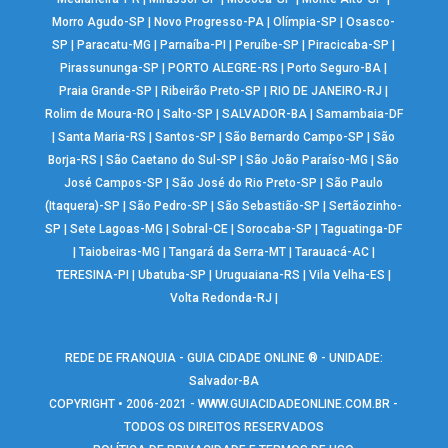
Morro Agudo-SP
|
Novo Progresso-PA
|
Olímpia-SP
|
Osasco-
SP
|
Paracatu-MG
|
Parnaíba-PI
|
Peruíbe-SP
|
Piracicaba-SP
|
Pirassununga-SP
|
PORTO ALEGRE-RS
|
Porto Seguro-BA
|
Praia Grande-SP
|
Ribeirão Preto-SP
|
RIO DE JANEIRO-RJ
|
Rolim de Moura-RO
|
Salto-SP
|
SALVADOR-BA
|
Samambaia-DF
|
Santa Maria-RS
|
Santos-SP
|
São Bernardo Campo-SP
|
São
Borja-RS
|
São Caetano do Sul-SP
|
São João Paraíso-MG
|
São
José Campos-SP
|
São José do Rio Preto-SP
|
São Paulo
(Itaquera)-SP
|
São Pedro-SP
|
São Sebastião-SP
|
Sertãozinho-
SP
|
Sete Lagoas-MG
|
Sobral-CE
|
Sorocaba-SP
|
Taguatinga-DF
|
Taiobeiras-MG
|
Tangará da Serra-MT
|
Tarauacá-AC
|
TERESINA-PI
|
Ubatuba-SP
|
Uruguaiana-RS
|
Vila Velha-ES
|
Volta Redonda-RJ
|
REDE DE FRANQUIA - GUIA CIDADE ONLINE ® - UNIDADE:
Salvador-BA
COPYRIGHT • 2006-2021 -
WWW.GUIACIDADEONLINE.COM.BR
-
TODOS OS DIREITOS RESERVADOS