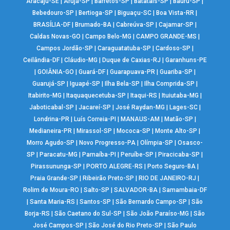
Aracaju-SE
|
Arujá-SP
|
Barretos-SP
|
Batatais-SP
|
Bauru-SP
|
Bebedouro-SP
|
Bertioga-SP
|
Biguaçu-SC
|
Boa Vista-RR
|
BRASÍLIA-DF
|
Brumado-BA
|
Cabreúva-SP
|
Cajamar-SP
|
Caldas Novas-GO
|
Campo Belo-MG
|
CAMPO GRANDE-MS
|
Campos Jordão-SP
|
Caraguatatuba-SP
|
Cardoso-SP
|
Ceilândia-DF
|
Cláudio-MG
|
Duque de Caxias-RJ
|
Garanhuns-PE
|
GOIÂNIA-GO
|
Guará-DF
|
Guarapuava-PR
|
Guariba-SP
|
Guarujá-SP
|
Iguapé-SP
|
Ilha Bela-SP
|
Ilha Comprida-SP
|
Itabirito-MG
|
Itaquaquecetuba-SP
|
Itaqui-RS
|
Ituiutaba-MG
|
Jaboticabal-SP
|
Jacareí-SP
|
José Raydan-MG
|
Lages-SC
|
Londrina-PR
|
Luís Correia-PI
|
MANAUS-AM
|
Matão-SP
|
Medianeira-PR
|
Mirassol-SP
|
Mococa-SP
|
Monte Alto-SP
|
Morro Agudo-SP
|
Novo Progresso-PA
|
Olímpia-SP
|
Osasco-
SP
|
Paracatu-MG
|
Parnaíba-PI
|
Peruíbe-SP
|
Piracicaba-SP
|
Pirassununga-SP
|
PORTO ALEGRE-RS
|
Porto Seguro-BA
|
Praia Grande-SP
|
Ribeirão Preto-SP
|
RIO DE JANEIRO-RJ
|
Rolim de Moura-RO
|
Salto-SP
|
SALVADOR-BA
|
Samambaia-DF
|
Santa Maria-RS
|
Santos-SP
|
São Bernardo Campo-SP
|
São
Borja-RS
|
São Caetano do Sul-SP
|
São João Paraíso-MG
|
São
José Campos-SP
|
São José do Rio Preto-SP
|
São Paulo