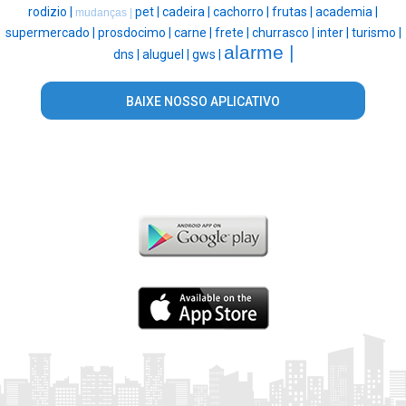
rodizio |
pet |
cadeira |
cachorro |
frutas |
academia |
mudanças |
supermercado |
prosdocimo |
carne |
frete |
churrasco |
inter |
turismo |
alarme |
dns |
aluguel |
gws |
BAIXE NOSSO APLICATIVO