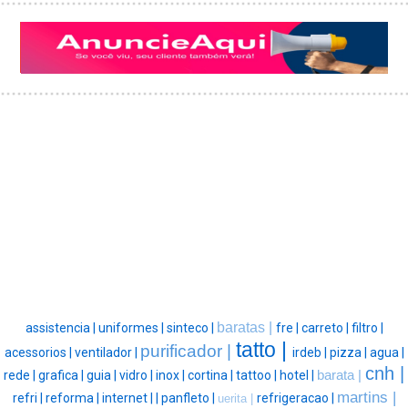
baratas |
assistencia |
uniformes |
sinteco |
fre |
carreto |
filtro |
tatto |
purificador |
acessorios |
ventilador |
irdeb |
pizza |
agua |
cnh |
rede |
grafica |
guia |
vidro |
inox |
cortina |
tattoo |
hotel |
barata |
martins |
refri |
reforma |
internet |
|
panfleto |
refrigeracao |
uerita |