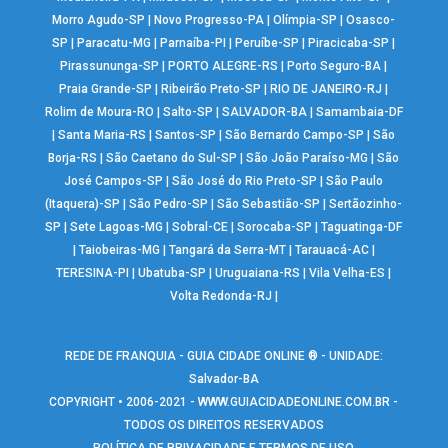
Morro Agudo-SP
|
Novo Progresso-PA
|
Olímpia-SP
|
Osasco-
SP
|
Paracatu-MG
|
Parnaíba-PI
|
Peruíbe-SP
|
Piracicaba-SP
|
Pirassununga-SP
|
PORTO ALEGRE-RS
|
Porto Seguro-BA
|
Praia Grande-SP
|
Ribeirão Preto-SP
|
RIO DE JANEIRO-RJ
|
Rolim de Moura-RO
|
Salto-SP
|
SALVADOR-BA
|
Samambaia-DF
|
Santa Maria-RS
|
Santos-SP
|
São Bernardo Campo-SP
|
São
Borja-RS
|
São Caetano do Sul-SP
|
São João Paraíso-MG
|
São
José Campos-SP
|
São José do Rio Preto-SP
|
São Paulo
(Itaquera)-SP
|
São Pedro-SP
|
São Sebastião-SP
|
Sertãozinho-
SP
|
Sete Lagoas-MG
|
Sobral-CE
|
Sorocaba-SP
|
Taguatinga-DF
|
Taiobeiras-MG
|
Tangará da Serra-MT
|
Tarauacá-AC
|
TERESINA-PI
|
Ubatuba-SP
|
Uruguaiana-RS
|
Vila Velha-ES
|
Volta Redonda-RJ
|
REDE DE FRANQUIA - GUIA CIDADE ONLINE ® - UNIDADE:
Salvador-BA
COPYRIGHT • 2006-2021 -
WWW.GUIACIDADEONLINE.COM.BR
-
TODOS OS DIREITOS RESERVADOS