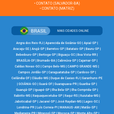
• CONTATO (SALVADOR-BA)
• CONTATO (MATRIZ)
MAIS CIDADES ONLINE
Angra dos Reis-RJ
|
Aparecida de Goiânia-GO
|
Apiaí-SP
|
Aracaju-SE
|
Arujá-SP
|
Barretos-SP
|
Batatais-SP
|
Bauru-SP
|
Bebedouro-SP
|
Bertioga-SP
|
Biguaçu-SC
|
Boa Vista-RR
|
BRASÍLIA-DF
|
Brumado-BA
|
Cabreúva-SP
|
Cajamar-SP
|
Caldas Novas-GO
|
Campo Belo-MG
|
CAMPO GRANDE-MS
|
Campos Jordão-SP
|
Caraguatatuba-SP
|
Cardoso-SP
|
Ceilândia-DF
|
Cláudio-MG
|
Duque de Caxias-RJ
|
Garanhuns-PE
|
GOIÂNIA-GO
|
Guará-DF
|
Guarapuava-PR
|
Guariba-SP
|
Guarujá-SP
|
Iguapé-SP
|
Ilha Bela-SP
|
Ilha Comprida-SP
|
Itabirito-MG
|
Itaquaquecetuba-SP
|
Itaqui-RS
|
Ituiutaba-MG
|
Jaboticabal-SP
|
Jacareí-SP
|
José Raydan-MG
|
Lages-SC
|
Londrina-PR
|
Luís Correia-PI
|
MANAUS-AM
|
Matão-SP
|
Medianeira-PR
|
Mirassol-SP
|
Mococa-SP
|
Monte Alto-SP
|