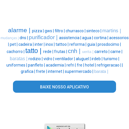
alarme |
martins |
pizza |
gws |
filtro |
churrasco |
sinteco |
purificador |
dns |
assistencia |
agua |
cortina |
acessorios
mudanças |
|
pet |
cadeira |
inter |
inox |
tattoo |
reforma |
guia |
prosdocimo |
tatto |
cnh |
cachorro |
rede |
frutas |
carreto |
carne |
uerita |
baratas |
rodizio |
vidro |
ventilador |
aluguel |
irdeb |
turismo |
uniformes |
panfleto |
academia |
refri |
fre |
hotel |
refrigeracao |
|
grafica |
frete |
internet |
supermercado |
barata |
BAIXE NOSSO APLICATIVO