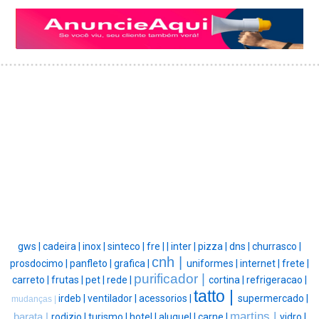
gws |
cadeira |
inox |
sinteco |
fre |
|
inter |
pizza |
dns |
churrasco |
cnh |
prosdocimo |
panfleto |
grafica |
uniformes |
internet |
frete |
purificador |
carreto |
frutas |
pet |
rede |
cortina |
refrigeracao |
tatto |
irdeb |
ventilador |
acessorios |
supermercado |
mudanças |
martins |
barata |
rodizio |
turismo |
hotel |
aluguel |
carne |
vidro |