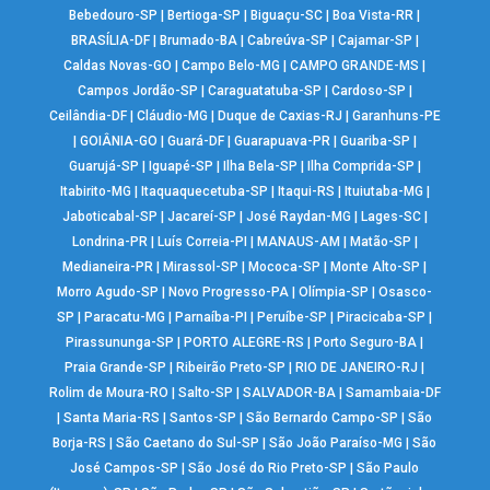
Bebedouro-SP
|
Bertioga-SP
|
Biguaçu-SC
|
Boa Vista-RR
|
BRASÍLIA-DF
|
Brumado-BA
|
Cabreúva-SP
|
Cajamar-SP
|
Caldas Novas-GO
|
Campo Belo-MG
|
CAMPO GRANDE-MS
|
Campos Jordão-SP
|
Caraguatatuba-SP
|
Cardoso-SP
|
Ceilândia-DF
|
Cláudio-MG
|
Duque de Caxias-RJ
|
Garanhuns-PE
|
GOIÂNIA-GO
|
Guará-DF
|
Guarapuava-PR
|
Guariba-SP
|
Guarujá-SP
|
Iguapé-SP
|
Ilha Bela-SP
|
Ilha Comprida-SP
|
Itabirito-MG
|
Itaquaquecetuba-SP
|
Itaqui-RS
|
Ituiutaba-MG
|
Jaboticabal-SP
|
Jacareí-SP
|
José Raydan-MG
|
Lages-SC
|
Londrina-PR
|
Luís Correia-PI
|
MANAUS-AM
|
Matão-SP
|
Medianeira-PR
|
Mirassol-SP
|
Mococa-SP
|
Monte Alto-SP
|
Morro Agudo-SP
|
Novo Progresso-PA
|
Olímpia-SP
|
Osasco-
SP
|
Paracatu-MG
|
Parnaíba-PI
|
Peruíbe-SP
|
Piracicaba-SP
|
Pirassununga-SP
|
PORTO ALEGRE-RS
|
Porto Seguro-BA
|
Praia Grande-SP
|
Ribeirão Preto-SP
|
RIO DE JANEIRO-RJ
|
Rolim de Moura-RO
|
Salto-SP
|
SALVADOR-BA
|
Samambaia-DF
|
Santa Maria-RS
|
Santos-SP
|
São Bernardo Campo-SP
|
São
Borja-RS
|
São Caetano do Sul-SP
|
São João Paraíso-MG
|
São
José Campos-SP
|
São José do Rio Preto-SP
|
São Paulo