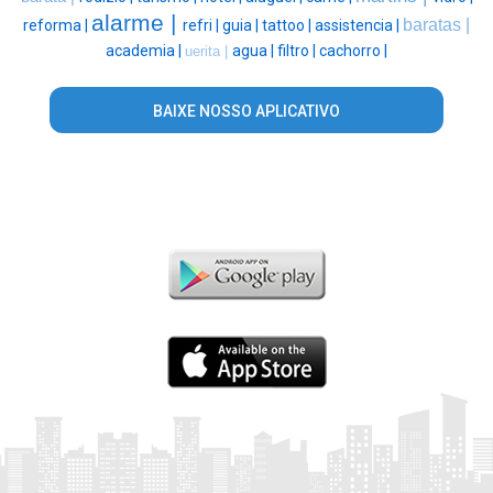
alarme |
baratas |
reforma |
refri |
guia |
tattoo |
assistencia |
academia |
agua |
filtro |
cachorro |
uerita |
BAIXE NOSSO APLICATIVO