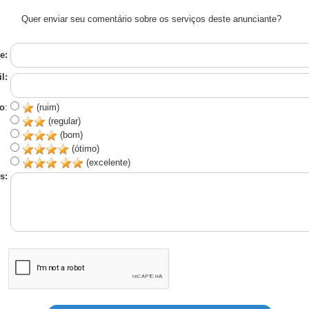
Quer enviar seu comentário sobre os serviços deste anunciante?
e:
l:
o
:
(ruim)
(regular)
(bom)
(ótimo)
(excelente)
s: