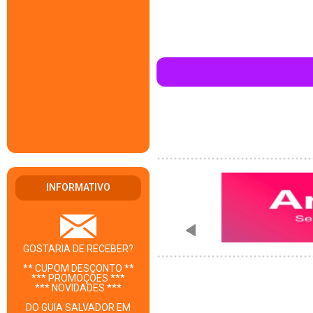
INFORMATIVO
GOSTARIA DE RECEBER?
** CUPOM DESCONTO **
*** PROMOÇÕES ***
*** NOVIDADES ***
DO GUIA SALVADOR EM