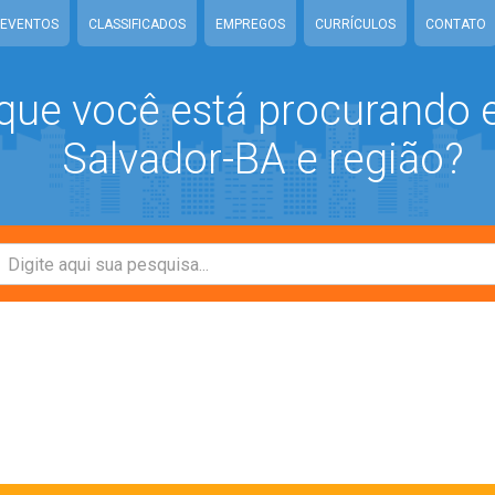
EVENTOS
CLASSIFICADOS
EMPREGOS
CURRÍCULOS
CONTATO
que você está procurando
Salvador-BA e região?