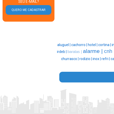
SEU E-MAIL?
aluguel |
cachorro |
hotel |
cortina |
i
alarme |
cnh
irdeb |
baratas |
churrasco |
rodizio |
inox |
refri |
ca