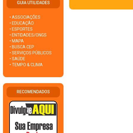
GUIA UTILIDADES
• ASSOCIAÇÕES
• EDUCAÇÃO
• ESPORTES
• ENTIDADES/ONGS
• MAPA
• BUSCA CEP
• SERVIÇOS PÚBLICOS
• SAÚDE
• TEMPO & CLIMA
RECOMENDADOS