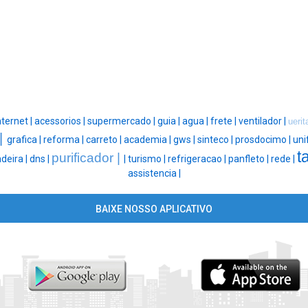
nternet |
acessorios |
supermercado |
guia |
agua |
frete |
ventilador |
uerit
 |
grafica |
reforma |
carreto |
academia |
gws |
sinteco |
prosdocimo |
uni
t
purificador |
deira |
dns |
|
turismo |
refrigeracao |
panfleto |
rede |
assistencia |
BAIXE NOSSO APLICATIVO