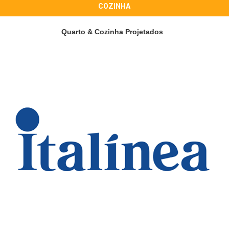
COZINHA
Quarto & Cozinha Projetados