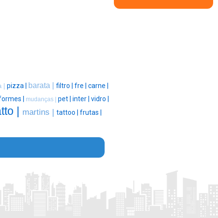
barata |
pizza |
filtro |
fre |
carne |
a |
formes |
pet |
inter |
vidro |
mudanças |
atto |
martins |
tattoo |
frutas |