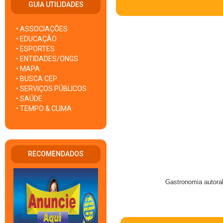
GUIA UTILIDADES
• ASSOCIAÇÕES
• EDUCAÇÃO
• ESPORTES
• ENTIDADES/ONGS
• MAPA
• BUSCA CEP
• SERVIÇOS PÚBLICOS
• SAÚDE
• TEMPO & CLIMA
RECOMENDADOS
Gastronomia autora