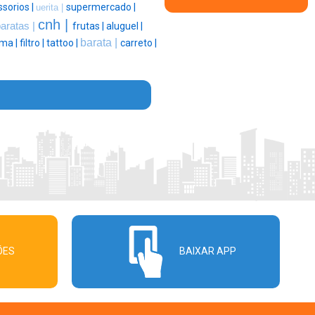
sorios |
supermercado |
uerita |
cnh |
aratas |
frutas |
aluguel |
barata |
rma |
filtro |
tattoo |
carreto |
ÕES
BAIXAR APP