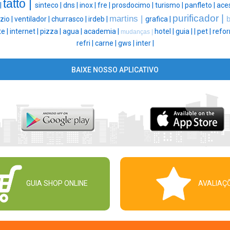
tatto |
|
sinteco |
dns |
inox |
fre |
prosdocimo |
turismo |
panfleto |
aces
purificador |
martins |
zio |
ventilador |
churrasco |
irdeb |
grafica |
b
te |
internet |
pizza |
agua |
academia |
hotel |
guia |
|
pet |
refo
mudanças |
refri |
carne |
gws |
inter |
BAIXE NOSSO APLICATIVO
GUIA SHOP ONLINE
AVALIAÇ