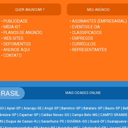
QUER ANUNCIAR ?
MEU ANÚNCIO
• PUBLICIDADE
• ASSINANTES (EMPRESARIAL)
• MÍDIA KIT
• EVENTOS E CIA
• PLANOS DE ANÚNCIO
• CLASSIFICADOS
• WEB SITES
• EMPREGOS
• DEPOIMENTOS
• CURRÍCULOS
• ANUNCIE AQUI
• REPRESENTANTES
• CONTATO
MAIS CIDADES ONLINE
-GO
|
Apiaí-SP
|
Aracaju-SE
|
Arujá-SP
|
Barretos-SP
|
Batatais-SP
|
Bauru-SP
|
Be
breúva-SP
|
Cajamar-SP
|
Caldas Novas-GO
|
Campo Belo-MG
|
CAMPO GRANDE
MG
|
Duque de Caxias-RJ
|
Garanhuns-PE
|
GOIÂNIA-GO
|
Guará-DF
|
Guarapuava
MG
|
Itaquaquecetuba-SP
|
Itaqui-RS
|
Ituiutaba-MG
|
Jaboticabal-SP
|
Jacareí-SP