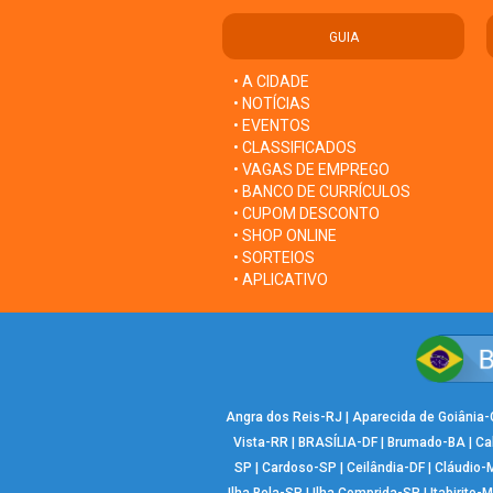
GUIA
• A CIDADE
• NOTÍCIAS
• EVENTOS
• CLASSIFICADOS
• VAGAS DE EMPREGO
• BANCO DE CURRÍCULOS
• CUPOM DESCONTO
• SHOP ONLINE
• SORTEIOS
• APLICATIVO
Angra dos Reis-RJ
|
Aparecida de Goiânia
Vista-RR
|
BRASÍLIA-DF
|
Brumado-BA
|
Ca
SP
|
Cardoso-SP
|
Ceilândia-DF
|
Cláudio-
Ilha Bela-SP
|
Ilha Comprida-SP
|
Itabirito-