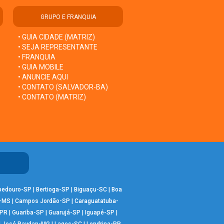
GRUPO E FRANQUIA
• GUIA CIDADE (MATRIZ)
• SEJA REPRESENTANTE
• FRANQUIA
• GUIA MOBILE
• ANUNCIE AQUI
• CONTATO (SALVADOR-BA)
• CONTATO (MATRIZ)
bedouro-SP
|
Bertioga-SP
|
Biguaçu-SC
|
Boa
-MS
|
Campos Jordão-SP
|
Caraguatatuba-
-PR
|
Guariba-SP
|
Guarujá-SP
|
Iguapé-SP
|
|
José Raydan-MG
|
Lages-SC
|
Londrina-PR