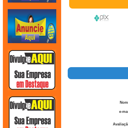
Nom
e-mai
Avaliaçã