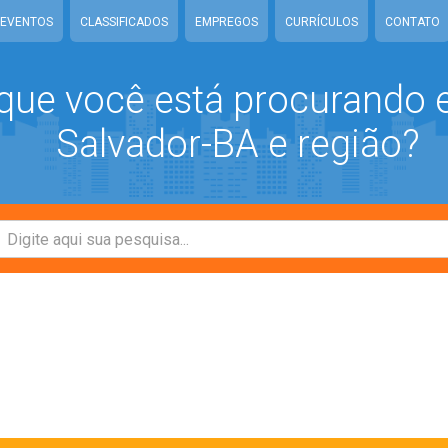
EVENTOS
CLASSIFICADOS
EMPREGOS
CURRÍCULOS
CONTATO
que você está procurando
Salvador-BA e região?