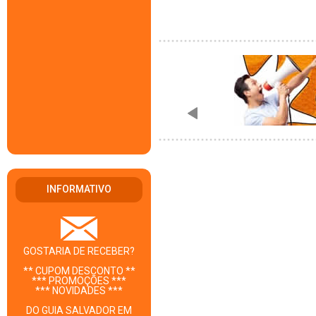
INFORMATIVO
GOSTARIA DE RECEBER?
** CUPOM DESCONTO **
*** PROMOÇÕES ***
*** NOVIDADES ***
DO GUIA SALVADOR EM