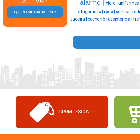
alarme |
SEU E-MAIL?
vidro |
uniformes 
refrigeracao |
rede |
cortina |
rodi
cadeira |
cachorro |
assistencia |
fre
CUPOM DESCONTO