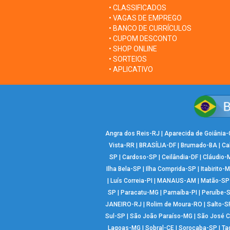
• CLASSIFICADOS
• VAGAS DE EMPREGO
• BANCO DE CURRÍCULOS
• CUPOM DESCONTO
• SHOP ONLINE
• SORTEIOS
• APLICATIVO
Angra dos Reis-RJ
|
Aparecida de Goiânia
Vista-RR
|
BRASÍLIA-DF
|
Brumado-BA
|
Ca
SP
|
Cardoso-SP
|
Ceilândia-DF
|
Cláudio-
Ilha Bela-SP
|
Ilha Comprida-SP
|
Itabirito-
|
Luís Correia-PI
|
MANAUS-AM
|
Matão-SP
SP
|
Paracatu-MG
|
Parnaíba-PI
|
Peruíbe-
JANEIRO-RJ
|
Rolim de Moura-RO
|
Salto-S
Sul-SP
|
São João Paraíso-MG
|
São José 
Lagoas-MG
|
Sobral-CE
|
Sorocaba-SP
|
Ta