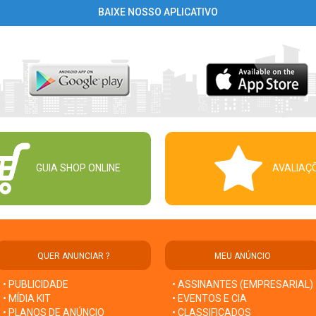
BAIXE NOSSO APLICATIVO
GUIA SHOP ONLINE
AVALIAÇ
QUER ANUNCIAR ?
MEU ANÚNCIO
• PUBLICIDADE
• ASSINANTES (EMPRESARIAL)
• MÍDIA KIT
• EVENTOS E CIA
• PLANOS DE ANÚNCIO
• CLASSIFICADOS