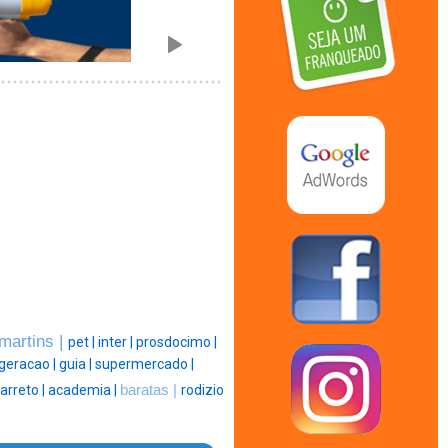
martins |
pet |
inter |
prosdocimo |
igeracao |
guia |
supermercado |
arreto |
academia |
baratas |
rodizio