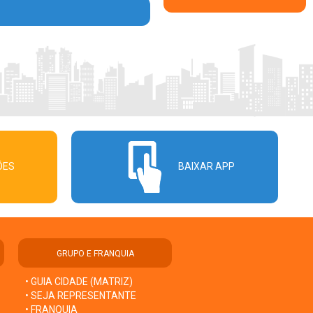
ÕES
BAIXAR APP
GRUPO E FRANQUIA
• GUIA CIDADE (MATRIZ)
• SEJA REPRESENTANTE
• FRANQUIA