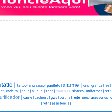
tatto |
alarme |
 |
tattoo |
churrasco |
panfleto |
dns |
grafica |
fre |
et |
cadeira |
|
agua |
aluguel |
irdeb |
sinteco |
uniformes |
refr
mudanças |
urificador |
carne |
cachorro |
gws |
cortina |
rede |
inox |
acessorios |
c
|
refri |
assistencia |