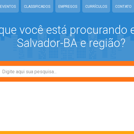
EVENTOS
CLASSIFICADOS
EMPREGOS
CURRÍCULOS
CONTATO
que você está procurando
Salvador-BA e região?