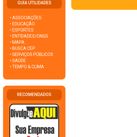
GUIA UTILIDADES
• ASSOCIAÇÕES
• EDUCAÇÃO
• ESPORTES
• ENTIDADES/ONGS
• MAPA
• BUSCA CEP
• SERVIÇOS PÚBLICOS
• SAÚDE
• TEMPO & CLIMA
RECOMENDADOS