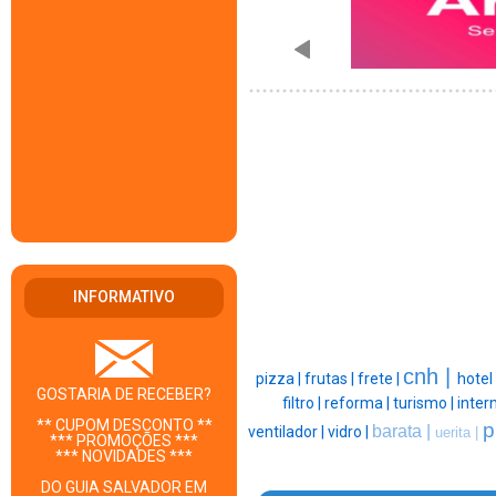
INFORMATIVO
cnh |
pizza |
frutas |
frete |
hotel
GOSTARIA DE RECEBER?
filtro |
reforma |
turismo |
intern
** CUPOM DESCONTO **
p
barata |
ventilador |
vidro |
uerita |
*** PROMOÇÕES ***
*** NOVIDADES ***
DO GUIA SALVADOR EM