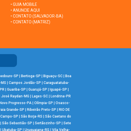
• GUIA MOBILE
• ANUNCIE AQUI
• CONTATO (SALVADOR-BA)
• CONTATO (MATRIZ)
bedouro-SP
|
Bertioga-SP
|
Biguaçu-SC
|
Boa
-MS
|
Campos Jordão-SP
|
Caraguatatuba-
-PR
|
Guariba-SP
|
Guarujá-SP
|
Iguapé-SP
|
|
José Raydan-MG
|
Lages-SC
|
Londrina-PR
Novo Progresso-PA
|
Olímpia-SP
|
Osasco-
raia Grande-SP
|
Ribeirão Preto-SP
|
RIO DE
o Campo-SP
|
São Borja-RS
|
São Caetano do
|
São Sebastião-SP
|
Sertãozinho-SP
|
Sete
|
Ubatuba-SP
|
Uruguaiana-RS
|
Vila Velha-