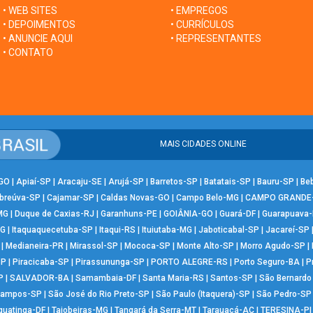
• WEB SITES
• EMPREGOS
• DEPOIMENTOS
• CURRÍCULOS
• ANUNCIE AQUI
• REPRESENTANTES
• CONTATO
MAIS CIDADES ONLINE
-GO
|
Apiaí-SP
|
Aracaju-SE
|
Arujá-SP
|
Barretos-SP
|
Batatais-SP
|
Bauru-SP
|
Be
breúva-SP
|
Cajamar-SP
|
Caldas Novas-GO
|
Campo Belo-MG
|
CAMPO GRANDE
MG
|
Duque de Caxias-RJ
|
Garanhuns-PE
|
GOIÂNIA-GO
|
Guará-DF
|
Guarapuava
MG
|
Itaquaquecetuba-SP
|
Itaqui-RS
|
Ituiutaba-MG
|
Jaboticabal-SP
|
Jacareí-SP
|
Medianeira-PR
|
Mirassol-SP
|
Mococa-SP
|
Monte Alto-SP
|
Morro Agudo-SP
|
SP
|
Piracicaba-SP
|
Pirassununga-SP
|
PORTO ALEGRE-RS
|
Porto Seguro-BA
|
P
P
|
SALVADOR-BA
|
Samambaia-DF
|
Santa Maria-RS
|
Santos-SP
|
São Bernard
Campos-SP
|
São José do Rio Preto-SP
|
São Paulo (Itaquera)-SP
|
São Pedro-SP
guatinga-DF
|
Taiobeiras-MG
|
Tangará da Serra-MT
|
Tarauacá-AC
|
TERESINA-PI