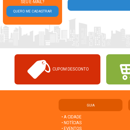
SEU E-MAIL?
CUPOM DESCONTO
GUIA
• A CIDADE
• NOTÍCIAS
• EVENTOS