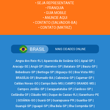
• SEJA REPRESENTANTE
• FRANQUIA
• GUIA MOBILE
• ANUNCIE AQUI
• CONTATO (SALVADOR-BA)
• CONTATO (MATRIZ)
MAIS CIDADES ONLINE
Angra dos Reis-RJ
|
Aparecida de Goiânia-GO
|
Apiaí-SP
|
Aracaju-SE
|
Arujá-SP
|
Barretos-SP
|
Batatais-SP
|
Bauru-SP
|
Bebedouro-SP
|
Bertioga-SP
|
Biguaçu-SC
|
Boa Vista-RR
|
BRASÍLIA-DF
|
Brumado-BA
|
Cabreúva-SP
|
Cajamar-SP
|
Caldas Novas-GO
|
Campo Belo-MG
|
CAMPO GRANDE-MS
|
Campos Jordão-SP
|
Caraguatatuba-SP
|
Cardoso-SP
|
Ceilândia-DF
|
Cláudio-MG
|
Duque de Caxias-RJ
|
Garanhuns-PE
|
GOIÂNIA-GO
|
Guará-DF
|
Guarapuava-PR
|
Guariba-SP
|
Guarujá-SP
|
Iguapé-SP
|
Ilha Bela-SP
|
Ilha Comprida-SP
|