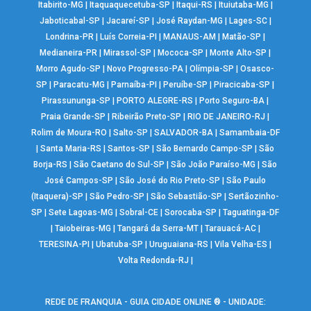
Itabirito-MG
|
Itaquaquecetuba-SP
|
Itaqui-RS
|
Ituiutaba-MG
|
Jaboticabal-SP
|
Jacareí-SP
|
José Raydan-MG
|
Lages-SC
|
Londrina-PR
|
Luís Correia-PI
|
MANAUS-AM
|
Matão-SP
|
Medianeira-PR
|
Mirassol-SP
|
Mococa-SP
|
Monte Alto-SP
|
Morro Agudo-SP
|
Novo Progresso-PA
|
Olímpia-SP
|
Osasco-
SP
|
Paracatu-MG
|
Parnaíba-PI
|
Peruíbe-SP
|
Piracicaba-SP
|
Pirassununga-SP
|
PORTO ALEGRE-RS
|
Porto Seguro-BA
|
Praia Grande-SP
|
Ribeirão Preto-SP
|
RIO DE JANEIRO-RJ
|
Rolim de Moura-RO
|
Salto-SP
|
SALVADOR-BA
|
Samambaia-DF
|
Santa Maria-RS
|
Santos-SP
|
São Bernardo Campo-SP
|
São
Borja-RS
|
São Caetano do Sul-SP
|
São João Paraíso-MG
|
São
José Campos-SP
|
São José do Rio Preto-SP
|
São Paulo
(Itaquera)-SP
|
São Pedro-SP
|
São Sebastião-SP
|
Sertãozinho-
SP
|
Sete Lagoas-MG
|
Sobral-CE
|
Sorocaba-SP
|
Taguatinga-DF
|
Taiobeiras-MG
|
Tangará da Serra-MT
|
Tarauacá-AC
|
TERESINA-PI
|
Ubatuba-SP
|
Uruguaiana-RS
|
Vila Velha-ES
|
Volta Redonda-RJ
|
REDE DE FRANQUIA - GUIA CIDADE ONLINE ® - UNIDADE: