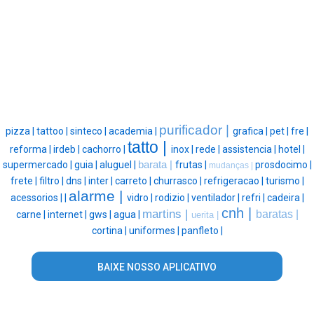
purificador |
pizza |
tattoo |
sinteco |
academia |
grafica |
pet |
fre |
tatto |
reforma |
irdeb |
cachorro |
inox |
rede |
assistencia |
hotel |
supermercado |
guia |
aluguel |
barata |
frutas |
prosdocimo |
mudanças |
frete |
filtro |
dns |
inter |
carreto |
churrasco |
refrigeracao |
turismo |
alarme |
acessorios |
|
vidro |
rodizio |
ventilador |
refri |
cadeira |
cnh |
martins |
baratas |
carne |
internet |
gws |
agua |
uerita |
cortina |
uniformes |
panfleto |
BAIXE NOSSO APLICATIVO