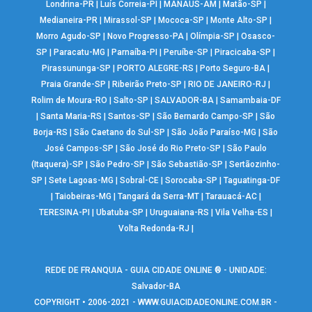
Londrina-PR
|
Luís Correia-PI
|
MANAUS-AM
|
Matão-SP
|
Medianeira-PR
|
Mirassol-SP
|
Mococa-SP
|
Monte Alto-SP
|
Morro Agudo-SP
|
Novo Progresso-PA
|
Olímpia-SP
|
Osasco-
SP
|
Paracatu-MG
|
Parnaíba-PI
|
Peruíbe-SP
|
Piracicaba-SP
|
Pirassununga-SP
|
PORTO ALEGRE-RS
|
Porto Seguro-BA
|
Praia Grande-SP
|
Ribeirão Preto-SP
|
RIO DE JANEIRO-RJ
|
Rolim de Moura-RO
|
Salto-SP
|
SALVADOR-BA
|
Samambaia-DF
|
Santa Maria-RS
|
Santos-SP
|
São Bernardo Campo-SP
|
São
Borja-RS
|
São Caetano do Sul-SP
|
São João Paraíso-MG
|
São
José Campos-SP
|
São José do Rio Preto-SP
|
São Paulo
(Itaquera)-SP
|
São Pedro-SP
|
São Sebastião-SP
|
Sertãozinho-
SP
|
Sete Lagoas-MG
|
Sobral-CE
|
Sorocaba-SP
|
Taguatinga-DF
|
Taiobeiras-MG
|
Tangará da Serra-MT
|
Tarauacá-AC
|
TERESINA-PI
|
Ubatuba-SP
|
Uruguaiana-RS
|
Vila Velha-ES
|
Volta Redonda-RJ
|
REDE DE FRANQUIA - GUIA CIDADE ONLINE ® - UNIDADE:
Salvador-BA
COPYRIGHT • 2006-2021 -
WWW.GUIACIDADEONLINE.COM.BR
-