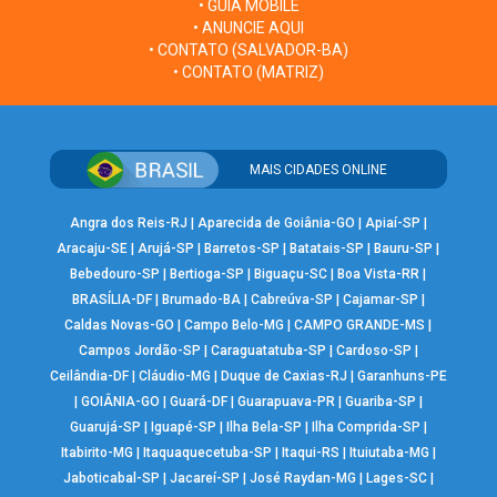
• GUIA MOBILE
• ANUNCIE AQUI
• CONTATO (SALVADOR-BA)
• CONTATO (MATRIZ)
MAIS CIDADES ONLINE
Angra dos Reis-RJ
|
Aparecida de Goiânia-GO
|
Apiaí-SP
|
Aracaju-SE
|
Arujá-SP
|
Barretos-SP
|
Batatais-SP
|
Bauru-SP
|
Bebedouro-SP
|
Bertioga-SP
|
Biguaçu-SC
|
Boa Vista-RR
|
BRASÍLIA-DF
|
Brumado-BA
|
Cabreúva-SP
|
Cajamar-SP
|
Caldas Novas-GO
|
Campo Belo-MG
|
CAMPO GRANDE-MS
|
Campos Jordão-SP
|
Caraguatatuba-SP
|
Cardoso-SP
|
Ceilândia-DF
|
Cláudio-MG
|
Duque de Caxias-RJ
|
Garanhuns-PE
|
GOIÂNIA-GO
|
Guará-DF
|
Guarapuava-PR
|
Guariba-SP
|
Guarujá-SP
|
Iguapé-SP
|
Ilha Bela-SP
|
Ilha Comprida-SP
|
Itabirito-MG
|
Itaquaquecetuba-SP
|
Itaqui-RS
|
Ituiutaba-MG
|
Jaboticabal-SP
|
Jacareí-SP
|
José Raydan-MG
|
Lages-SC
|