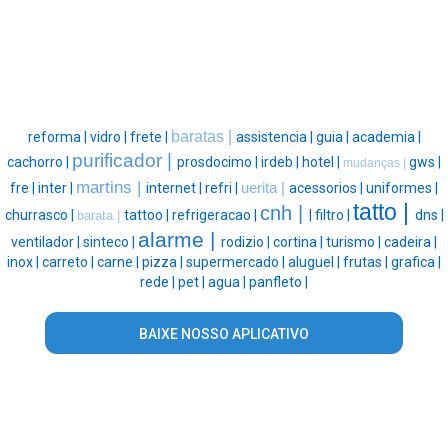
baratas |
reforma |
vidro |
frete |
assistencia |
guia |
academia |
purificador |
cachorro |
prosdocimo |
irdeb |
hotel |
gws |
mudanças |
martins |
fre |
inter |
internet |
refri |
uerita |
acessorios |
uniformes |
tatto |
cnh |
churrasco |
tattoo |
refrigeracao |
|
filtro |
dns |
barata |
alarme |
ventilador |
sinteco |
rodizio |
cortina |
turismo |
cadeira |
inox |
carreto |
carne |
pizza |
supermercado |
aluguel |
frutas |
grafica |
rede |
pet |
agua |
panfleto |
BAIXE NOSSO APLICATIVO