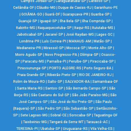
Campos Jordão-SP
|
Caraguatatuba-SP
|
Cardoso-SP
|
Ceilândia-DF
|
Cláudio-MG
|
Duque de Caxias-RJ
|
Garanhuns-PE
|
GOIÂNIA-GO
|
Guará-DF
|
Guarapuava-PR
|
Guariba-SP
|
Guarujá-SP
|
Iguapé-SP
|
Ilha Bela-SP
|
Ilha Comprida-SP
|
Itabirito-MG
|
Itaquaquecetuba-SP
|
Itaqui-RS
|
Ituiutaba-MG
|
Jaboticabal-SP
|
Jacareí-SP
|
José Raydan-MG
|
Lages-SC
|
Londrina-PR
|
Luís Correia-PI
|
MANAUS-AM
|
Matão-SP
|
Medianeira-PR
|
Mirassol-SP
|
Mococa-SP
|
Monte Alto-SP
|
Morro Agudo-SP
|
Novo Progresso-PA
|
Olímpia-SP
|
Osasco-
SP
|
Paracatu-MG
|
Parnaíba-PI
|
Peruíbe-SP
|
Piracicaba-SP
|
Pirassununga-SP
|
PORTO ALEGRE-RS
|
Porto Seguro-BA
|
Praia Grande-SP
|
Ribeirão Preto-SP
|
RIO DE JANEIRO-RJ
|
Rolim de Moura-RO
|
Salto-SP
|
SALVADOR-BA
|
Samambaia-DF
|
Santa Maria-RS
|
Santos-SP
|
São Bernardo Campo-SP
|
São
Borja-RS
|
São Caetano do Sul-SP
|
São João Paraíso-MG
|
São
José Campos-SP
|
São José do Rio Preto-SP
|
São Paulo
(Itaquera)-SP
|
São Pedro-SP
|
São Sebastião-SP
|
Sertãozinho-
SP
|
Sete Lagoas-MG
|
Sobral-CE
|
Sorocaba-SP
|
Taguatinga-DF
|
Taiobeiras-MG
|
Tangará da Serra-MT
|
Tarauacá-AC
|
TERESINA-PI
|
Ubatuba-SP
|
Uruguaiana-RS
|
Vila Velha-ES
|