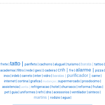
tatto |
barata |
frete |
panfleto |
cachorro |
aluguel |
turismo |
tattoo |
alarme |
cnh |
academia |
filtro |
rede |
gws |
|
cadeira |
fre |
pizza |
purificador |
inox |
irdeb |
carreto |
inter |
vidro |
baratas |
carne |
internet |
cortina |
grafica |
supermercado |
prosdocimo |
mudanças |
assistencia |
refrigeracao |
hotel |
churrasco |
reforma |
frutas |
uerita |
pet |
guia |
uniformes |
refri |
dns |
acessorios |
ventilador |
sinteco |
martins |
rodizio |
agua |